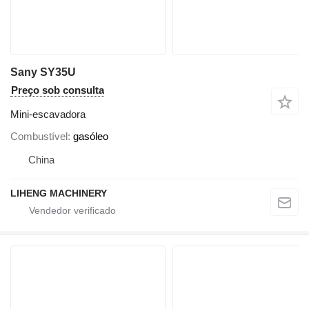
Sany SY35U
Preço sob consulta
Mini-escavadora
Combustível
gasóleo
China
LIHENG MACHINERY