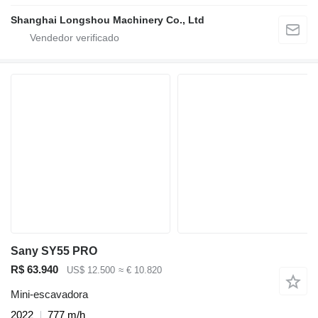
Shanghai Longshou Machinery Co., Ltd
Sany SY55 PRO
R$ 63.940
US$ 12.500
≈ € 10.820
Mini-escavadora
2022
777 m/h