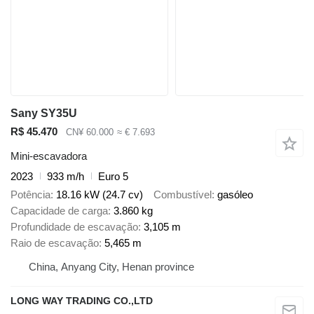
Sany SY35U
R$ 45.470
CN¥ 60.000
≈ € 7.693
Mini-escavadora
2023
933 m/h
Euro 5
Potência
18.16 kW (24.7 cv)
Combustível
gasóleo
Capacidade de carga
3.860 kg
Profundidade de escavação
3,105 m
Raio de escavação
5,465 m
China, Anyang City, Henan province
LONG WAY TRADING CO.,LTD