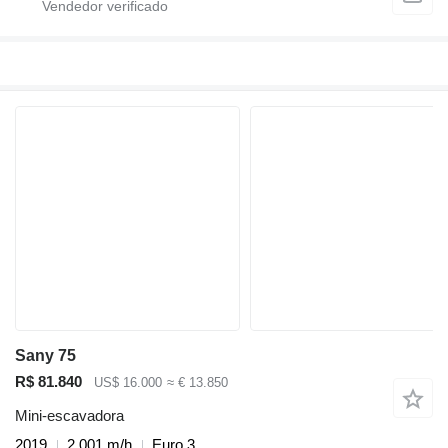
Sany 75
R$ 81.840
US$ 16.000
≈ € 13.850
Mini-escavadora
2019
2.001 m/h
Euro 3