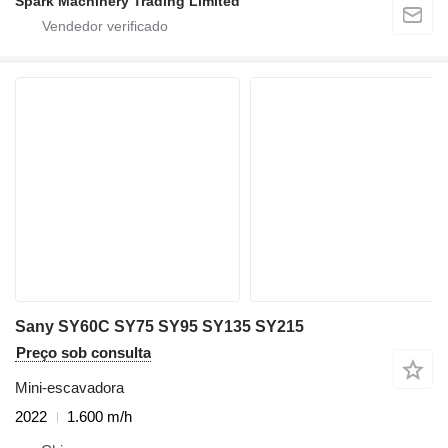
Spark Machinery Trading Limited
Sany SY60C SY75 SY95 SY135 SY215
Preço sob consulta
Mini-escavadora
2022
1.600 m/h