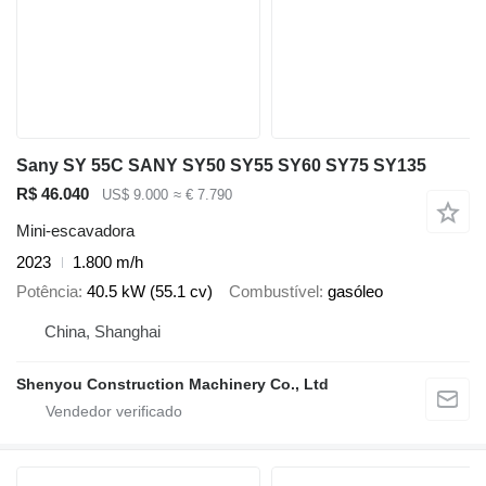
Sany SY 55C SANY SY50 SY55 SY60 SY75 SY135
R$ 46.040
US$ 9.000
≈ € 7.790
Mini-escavadora
2023
1.800 m/h
Potência
40.5 kW (55.1 cv)
Combustível
gasóleo
China, Shanghai
Shenyou Construction Machinery Co., Ltd