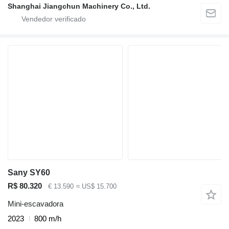
Shanghai Jiangchun Machinery Co., Ltd.
Sany SY60
R$ 80.320
€ 13.590
≈ US$ 15.700
Mini-escavadora
2023
800 m/h