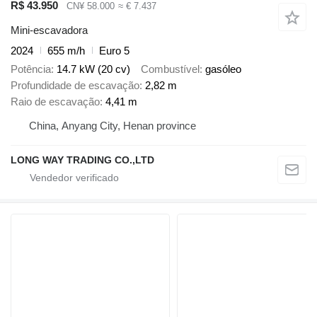
R$ 43.950
CN¥ 58.000
≈ € 7.437
Mini-escavadora
2024
655 m/h
Euro 5
Potência
14.7 kW (20 cv)
Combustível
gasóleo
Profundidade de escavação
2,82 m
Raio de escavação
4,41 m
China, Anyang City, Henan province
LONG WAY TRADING CO.,LTD