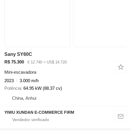
Sany SY60C
R$ 75.300
€ 12.740
≈ US$ 14.720
Mini-escavadora
2023
3.000 m/h
Potência
64.95 kW (88.37 cv)
China, Anhui
YIWU XUNDAN E-COMMERCE FIRM