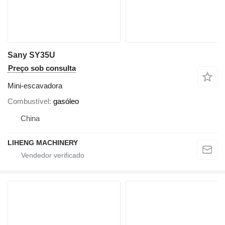
Sany SY35U
Preço sob consulta
Mini-escavadora
Combustível
gasóleo
China
LIHENG MACHINERY