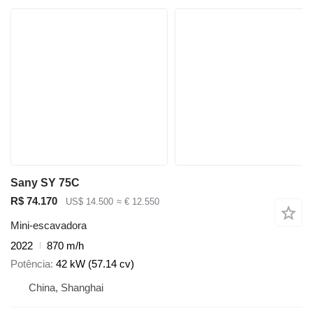
Sany SY 75C
R$ 74.170
US$ 14.500
≈ € 12.550
Mini-escavadora
2022
870 m/h
Potência
42 kW (57.14 cv)
China, Shanghai