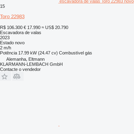
escavadora de valas Toro 22983 novo
15
Toro 22983
R$ 106.300
€ 17.990
≈ US$ 20.790
Escavadora de valas
2023
Estado
novo
2 m/h
Potência
17.99 kW (24.47 cv)
Combustível
gás
Alemanha, Eltmann
KLARMANN-LEMBACH GmbH
Contacte o vendedor