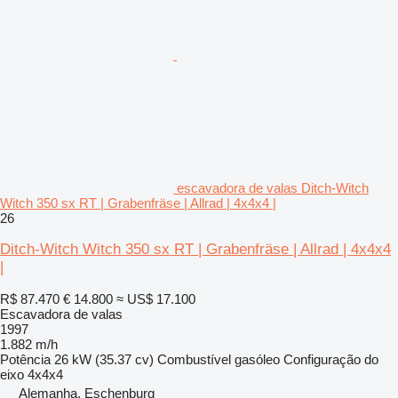
escavadora de valas Ditch-Witch
Witch 350 sx RT | Grabenfräse | Allrad | 4x4x4 |
26
Ditch-Witch Witch 350 sx RT | Grabenfräse | Allrad | 4x4x4
|
R$ 87.470
€ 14.800
≈ US$ 17.100
Escavadora de valas
1997
1.882 m/h
Potência
26 kW (35.37 cv)
Combustível
gasóleo
Configuração do
eixo
4x4x4
Alemanha, Eschenburg