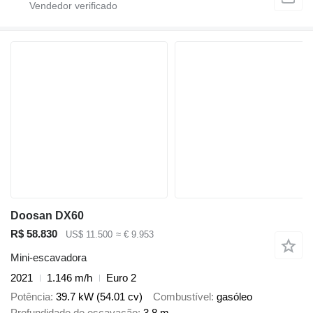
Doosan DX60
R$ 58.830
US$ 11.500
≈ € 9.953
Mini-escavadora
2021
1.146 m/h
Euro 2
Potência
39.7 kW (54.01 cv)
Combustível
gasóleo
Profundidade de escavação
3,8 m