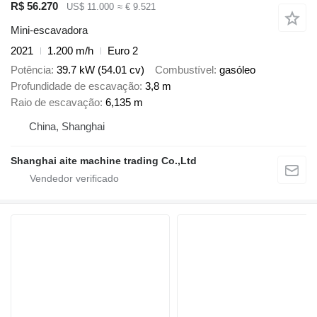
R$ 56.270
US$ 11.000
≈ € 9.521
Mini-escavadora
2021
1.200 m/h
Euro 2
Potência
39.7 kW (54.01 cv)
Combustível
gasóleo
Profundidade de escavação
3,8 m
Raio de escavação
6,135 m
China, Shanghai
Shanghai aite machine trading Co.,Ltd