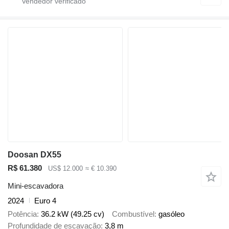
Doosan DX55
R$ 61.380
US$ 12.000
≈ € 10.390
Mini-escavadora
2024
Euro 4
Potência
36.2 kW (49.25 cv)
Combustível
gasóleo
Profundidade de escavação
3,8 m