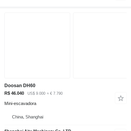
Doosan DH60
R$ 46.040
US$ 9.000
≈ € 7.790
Mini-escavadora
China, Shanghai
Shanghai Aite Machinery Co.,LTD