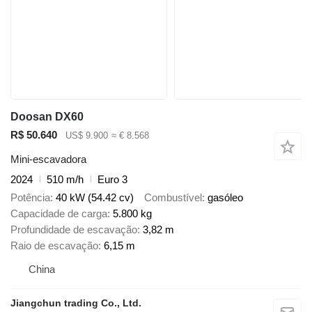
Doosan DX60
R$ 50.640
US$ 9.900
≈ € 8.568
Mini-escavadora
2024
510 m/h
Euro 3
Potência
40 kW (54.42 cv)
Combustível
gasóleo
Capacidade de carga
5.800 kg
Profundidade de escavação
3,82 m
Raio de escavação
6,15 m
China
Jiangchun trading Co., Ltd.