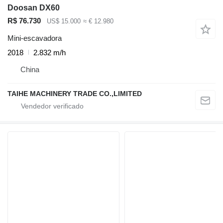
Doosan DX60
R$ 76.730
US$ 15.000
≈ € 12.980
Mini-escavadora
2018
2.832 m/h
China
TAIHE MACHINERY TRADE CO.,LIMITED