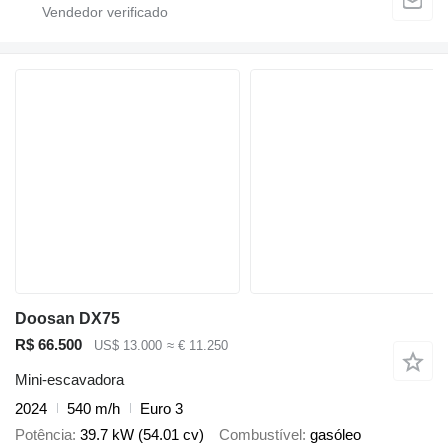
Doosan DX75
R$ 66.500
US$ 13.000
≈ € 11.250
Mini-escavadora
2024
540 m/h
Euro 3
Potência
39.7 kW (54.01 cv)
Combustível
gasóleo