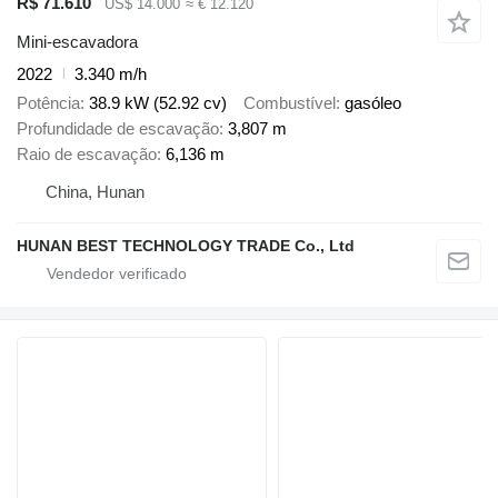
R$ 71.610
US$ 14.000
≈ € 12.120
Mini-escavadora
2022
3.340 m/h
Potência
38.9 kW (52.92 cv)
Combustível
gasóleo
Profundidade de escavação
3,807 m
Raio de escavação
6,136 m
China, Hunan
HUNAN BEST TECHNOLOGY TRADE Co., Ltd