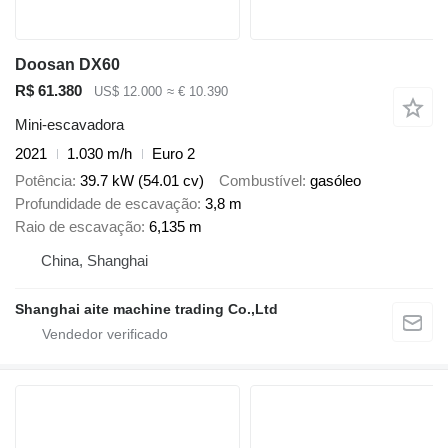
Doosan DX60
R$ 61.380
US$ 12.000
≈ € 10.390
Mini-escavadora
2021
1.030 m/h
Euro 2
Potência
39.7 kW (54.01 cv)
Combustível
gasóleo
Profundidade de escavação
3,8 m
Raio de escavação
6,135 m
China, Shanghai
Shanghai aite machine trading Co.,Ltd