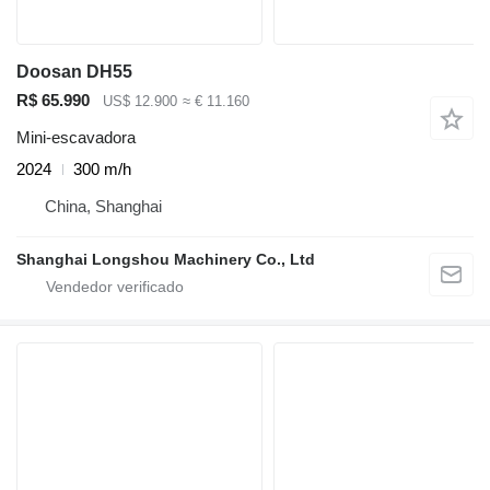
Doosan DH55
R$ 65.990
US$ 12.900
≈ € 11.160
Mini-escavadora
2024
300 m/h
China, Shanghai
Shanghai Longshou Machinery Co., Ltd