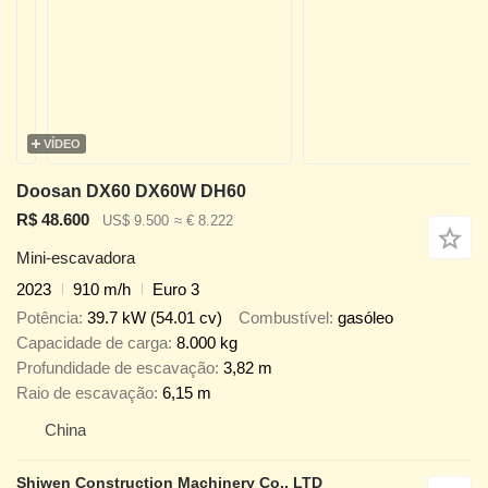
VÍDEO
Doosan DX60 DX60W DH60
R$ 48.600
US$ 9.500
≈ € 8.222
Mini-escavadora
2023
910 m/h
Euro 3
Potência
39.7 kW (54.01 cv)
Combustível
gasóleo
Capacidade de carga
8.000 kg
Profundidade de escavação
3,82 m
Raio de escavação
6,15 m
China
Shiwen Construction Machinery Co., LTD