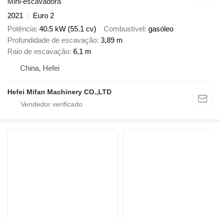
Mini-escavadora
2021
Euro 2
Potência
40.5 kW (55.1 cv)
Combustível
gasóleo
Profundidade de escavação
3,89 m
Raio de escavação
6,1 m
China, Hefei
Hefei Mifan Machinery CO.,LTD