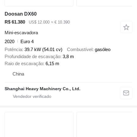
Doosan DX60
R$ 61.380
US$ 12.000
≈ € 10.390
Mini-escavadora
2020
Euro 4
Potência
39.7 kW (54.01 cv)
Combustível
gasóleo
Profundidade de escavação
3,8 m
Raio de escavação
6,15 m
China
Shanghai Heavy Machinery Co., Ltd.