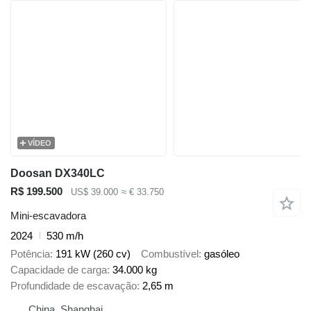
VÍDEO
Doosan DX340LC
R$ 199.500
US$ 39.000
≈ € 33.750
Mini-escavadora
2024
530 m/h
Potência
191 kW (260 cv)
Combustível
gasóleo
Capacidade de carga
34.000 kg
Profundidade de escavação
2,65 m
China, Shanghai