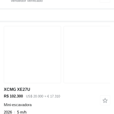
XCMG XE27U
R$ 102.300
US$ 20.000
≈ € 17.310
Mini-escavadora
2026
5 m/h