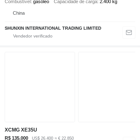
Combustível
gasóleo
Capacidade de carga
2.400 kg
China
SHUNXIN INTERNATIONAL TRADING LIMITED
XCMG XE35U
R$ 135.000
US$ 26.400
≈ € 22.850