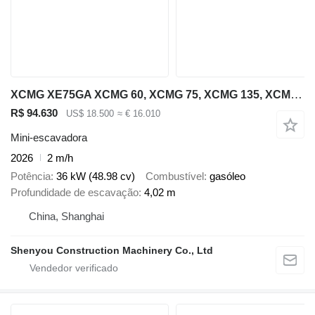
XCMG XE75GA XCMG 60, XCMG 75, XCMG 135, XCMG 215
R$ 94.630
US$ 18.500
≈ € 16.010
Mini-escavadora
2026
2 m/h
Potência
36 kW (48.98 cv)
Combustível
gasóleo
Profundidade de escavação
4,02 m
China, Shanghai
Shenyou Construction Machinery Co., Ltd