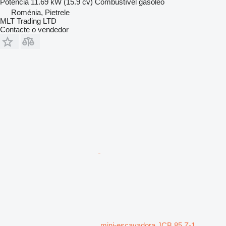
Potência
11.69 kW (15.9 cv)
Combustível
gasóleo
Roménia, Pietrele
MLT Trading LTD
Contacte o vendedor
mini-escavadora JCB 85 Z-1