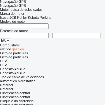
Navegação GPS
Navegação GPS
Motor, caixa de velocidades
Marca do motor
Isuzu
JCB
Kohler
Kubota
Perkins
Modelo do motor
Potência do motor
–
Combustível
elétrico
gasóleo
Filtro de partículas
Filtro de partículas
EEV
EEV
Depósito AdBlue
Depósito AdBlue
Tipo de caixa de velocidades
automático
hidrostática
Retarder
Retarder
Lubrificação central
Lubrificação central
Bloqueio do diferencial
Bloqueio do diferencial