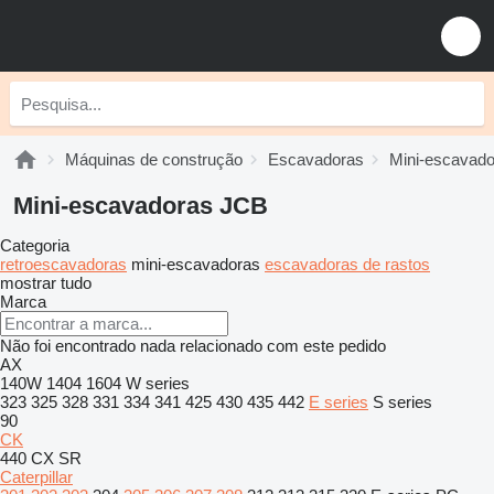
Máquinas de construção
Escavadoras
Mini-escavad
Mini-escavadoras JCB
Categoria
retroescavadoras
mini-escavadoras
escavadoras de rastos
mostrar tudo
Marca
Não foi encontrado nada relacionado com este pedido
AX
140W
1404
1604
W series
323
325
328
331
334
341
425
430
435
442
E series
S series
90
CK
440
CX
SR
Caterpillar