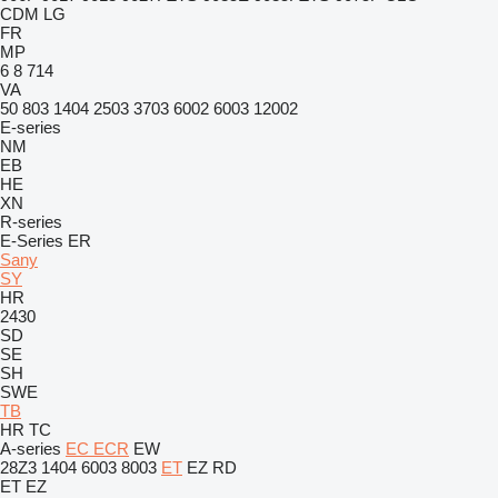
CDM
LG
FR
MP
6
8
714
VA
50
803
1404
2503
3703
6002
6003
12002
E-series
NM
EB
HE
XN
R-series
E-Series
ER
Sany
SY
HR
2430
SD
SE
SH
SWE
TB
HR
TC
A-series
EC
ECR
EW
28Z3
1404
6003
8003
ET
EZ
RD
ET
EZ