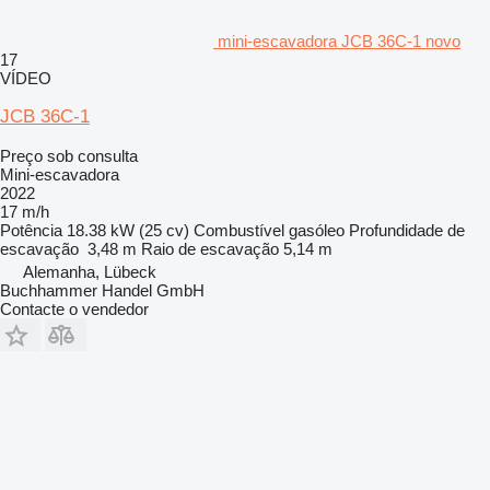
mini-escavadora JCB 36C-1 novo
17
VÍDEO
JCB 36C-1
Preço sob consulta
Mini-escavadora
2022
17 m/h
Potência
18.38 kW (25 cv)
Combustível
gasóleo
Profundidade de
escavação
3,48 m
Raio de escavação
5,14 m
Alemanha, Lübeck
Buchhammer Handel GmbH
Contacte o vendedor