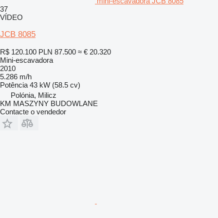
mini-escavadora JCB 8085
37
VÍDEO
JCB 8085
R$ 120.100
PLN 87.500
≈ € 20.320
Mini-escavadora
2010
5.286 m/h
Potência
43 kW (58.5 cv)
Polónia, Milicz
KM MASZYNY BUDOWLANE
Contacte o vendedor