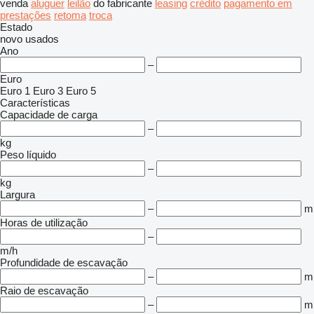
venda
aluguer
leilão
do fabricante
leasing
crédito
pagamento em
prestações
retoma
troca
Estado
novo
usados
Ano
–
Euro
Euro 1
Euro 3
Euro 5
Características
Capacidade de carga
–
kg
Peso líquido
–
kg
Largura
–
m
Horas de utilização
–
m/h
Profundidade de escavação
–
m
Raio de escavação
–
m