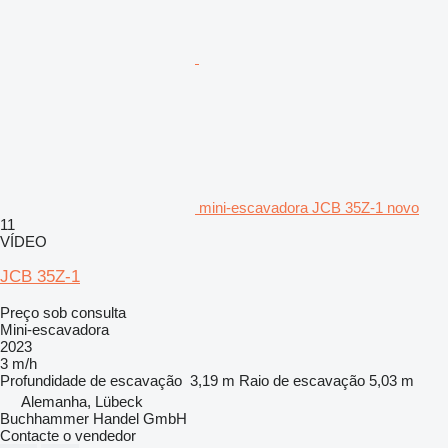
mini-escavadora JCB 35Z-1 novo
11
VÍDEO
JCB 35Z-1
Preço sob consulta
Mini-escavadora
2023
3 m/h
Profundidade de escavação
3,19 m
Raio de escavação
5,03 m
Alemanha, Lübeck
Buchhammer Handel GmbH
Contacte o vendedor