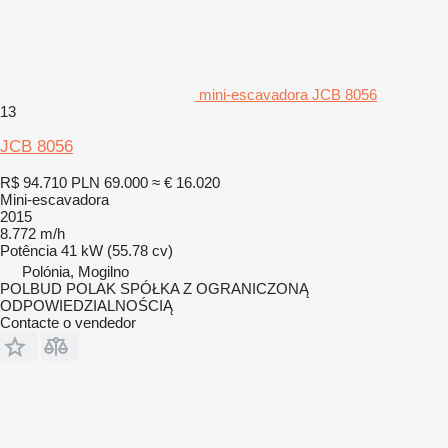
mini-escavadora JCB 8056
13
JCB 8056
R$ 94.710
PLN 69.000
≈ € 16.020
Mini-escavadora
2015
8.772 m/h
Potência
41 kW (55.78 cv)
Polónia, Mogilno
POLBUD POLAK SPÓŁKA Z OGRANICZONĄ
ODPOWIEDZIALNOŚCIĄ
Contacte o vendedor