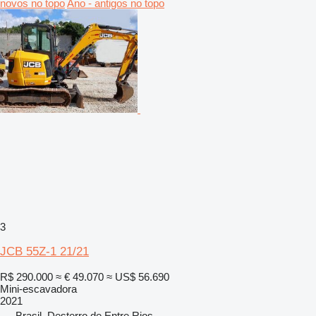
novos no topo
Ano - antigos no topo
3
JCB 55Z-1 21/21
R$ 290.000
≈ € 49.070
≈ US$ 56.690
Mini-escavadora
2021
Brasil, Desterro de Entre Rios