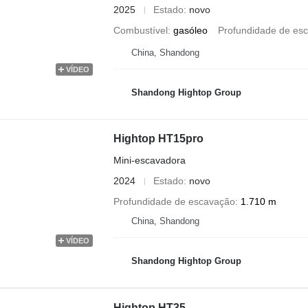
2025
Estado
novo
Combustível
gasóleo
Profundidade de es
China, Shandong
VÍDEO
Shandong Hightop Group
Hightop HT15pro
Mini-escavadora
2024
Estado
novo
Profundidade de escavação
1.710 m
China, Shandong
VÍDEO
Shandong Hightop Group
Hightop HT35