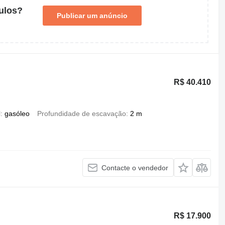
ulos?
Publicar um anúncio
R$ 40.410
l
gasóleo
Profundidade de escavação
2 m
Contacte o vendedor
R$ 17.900