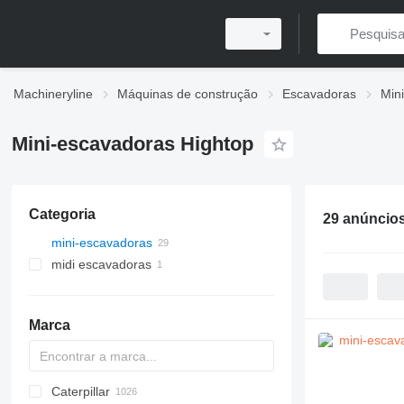
Machineryline
Máquinas de construção
Escavadoras
Min
Mini-escavadoras Hightop
Categoria
29 anúncio
mini-escavadoras
midi escavadoras
Marca
Caterpillar
AX
140W
323
90
CK
440