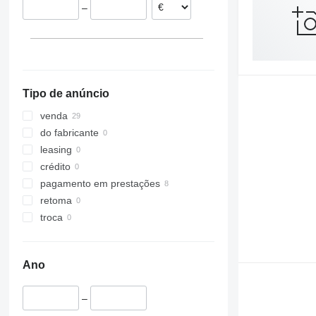
–
8030
8035
8045
8050
8052
Tipo de anúncio
8055
8060
venda
8065
do fabricante
8080
leasing
8085
crédito
JS
pagamento em prestações
retoma
troca
Ano
–