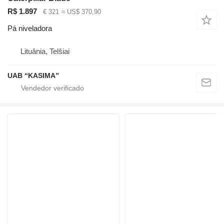
R$ 1.897
€ 321
≈ US$ 370,90
Pá niveladora
Lituânia, Telšiai
UAB “KASIMA”