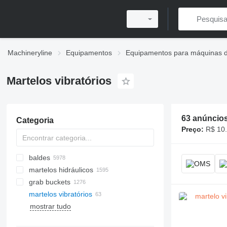
Machineryline
Equipamentos
Equipamentos para máquinas d
Martelos vibratórios
63 anúncio
Categoria
Preço:
R$ 10.
baldes
martelos hidráulicos
baldes escavadoras
grab buckets
baldes frontais
martelos vibratórios
baldes de nivelamento
perfurador de solos
lingas de elevação
mostrar tudo
baldes de crivagem
tubos de sondagem
garfos de guindaste
moldes para blocos de cimento
baldes de mini-escavadeira
bicos para perfurar
talhas de cabo
moldes para pavimento em betão