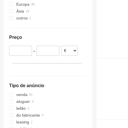
Europa
Ásia
Países Baixos
outros
Alemanha
Turquia
Finlândia
Emirados Árabes Unidos
Ucrânia
Polónia
Japão
Preço
Áustria
Estónia
–
Roménia
Noruega
mostrar tudo
Tipo de anúncio
venda
aluguer
leilão
do fabricante
leasing