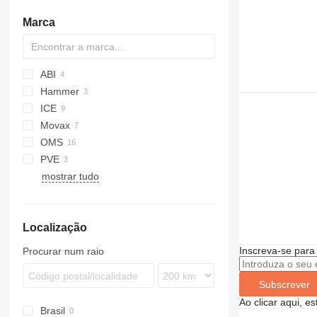
baldes britadores
percussores pneumáticos
correntes de elevação
Marca
baldes misturadores de cimento
tubos de revestimentos
guinchos manuais
outras ferramentas de perfuração
outro equipamentos de elevação
ABI
Hammer
D-series
ICE
HS
Movax
216
OMS
223
PVE
mostrar tudo
Localização
Inscreva-se para
Procurar num raio
Subscrever
Ao clicar aqui, e
Brasil