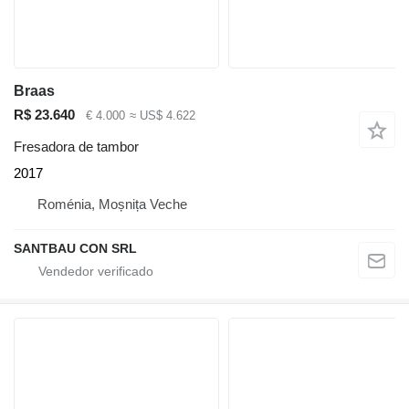
Braas
R$ 23.640
€ 4.000
≈ US$ 4.622
Fresadora de tambor
2017
Roménia, Moșnița Veche
SANTBAU CON SRL