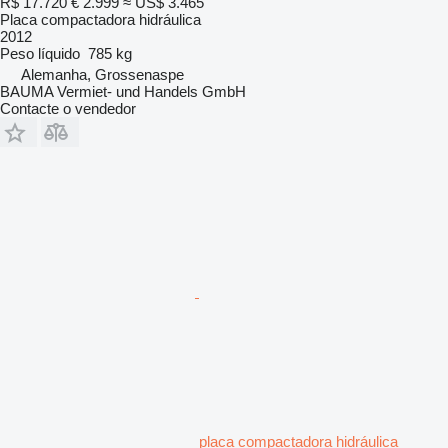
R$ 17.720
€ 2.999
≈ US$ 3.465
Placa compactadora hidráulica
2012
Peso líquido
785 kg
Alemanha, Grossenaspe
BAUMA Vermiet- und Handels GmbH
Contacte o vendedor
placa compactadora hidráulica