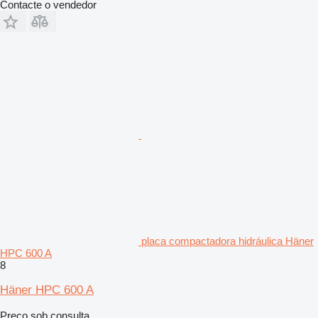
Contacte o vendedor
placa compactadora hidráulica Häner
HPC 600 A
8
Häner HPC 600 A
Preço sob consulta