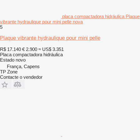
placa compactadora hidráulica Plaque
vibrante hydraulique pour mini pelle nova
5
Plaque vibrante hydraulique pour mini pelle
R$ 17.140
€ 2.900
≈ US$ 3.351
Placa compactadora hidráulica
Estado
novo
França, Capens
TP Zone
Contacte o vendedor