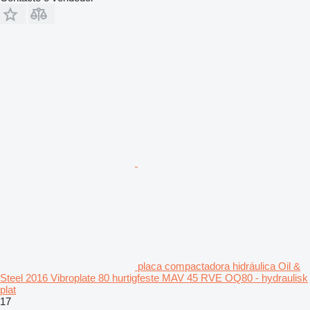
placa compactadora hidráulica Oil &
Steel 2016 Vibroplate 80 hurtigfeste MAV 45 RVE OQ80 - hydraulisk
plat
17