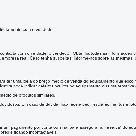
 diretamente com o vendedor.
e contacta com o verdadeiro vendedor. Obtenha todas as informações 
 empresa real. Caso tenha suspeitas, informe-nos sobre as mesmas, p
ara ter uma ideia do preço médio de venda do equipamento que escolhe
ficativa pode indicar defeitos ocultos no equipamento ou uma tentativa
édio de produtos similares.
vidosos. Em caso de dúvida, não receie pedir esclarecimentos e foto
r um pagamento por conta ou sinal para assegurar a "reserva" do eq
res e ficando incontactáveis.