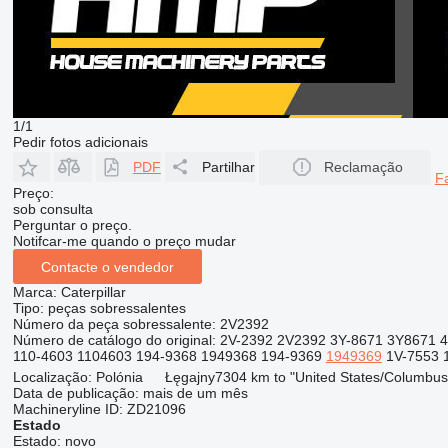
1/1
Pedir fotos adicionais
PDF
Partilhar
Reclamação
F
Preço:
sob consulta
Perguntar o preço.
Notifcar-me quando o preço mudar
Contacte o vendedor
Marca:
Caterpillar
Tipo:
peças sobressalentes
Número da peça sobressalente:
2V2392
Número de catálogo do original:
2V-2392 2V2392 3Y-8671 3Y8671 
110-4603 1104603 194-9368 1949368 194-9369
1949369
1V-7553 
Localização:
Polónia
Łęgajny
7304 km to "United States/Columbus
Data de publicação:
mais de um mês
Machineryline ID:
ZD21096
Estado
Estado:
novo