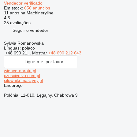
Vendedor verificado
Em stock:
656 anúncios
11
anos na Machineryline
4.5
25 avaliações
Seguir o vendedor
Sylwia Romanowska
Línguas:
polaco
+48 690 21...
Mostrar
+48 690 212 643
Ligue-me, por favor.
wience-obrotu.pl
czescivolvo.com.pl
silowniki-maszyny.pl
Endereço
Polónia, 11-010, Łęgajny, Chabrowa 9