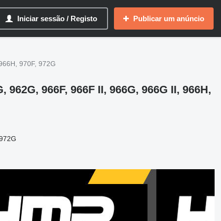
Iniciar sessão / Registo
Publicar um anúncio
 966H, 970F, 972G
 962G, 966F, 966F II, 966G, 966G II, 966H,
 972G