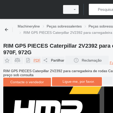
Machineryline
Peças sobressalentes
Peças sobressa
RIM GP5 PIECES Caterpillar 2V2392 para carregadeira d
RIM GP5 PIECES Caterpillar 2V2392 para ca
970F, 972G
PDF
Partilhar
Reclamação
F
RIM GP5 PIECES Caterpillar 2V2392 para carregadeira de rodas Cate
preço sob consulta
Ligue-me, por favor.
Contacte o vendedor