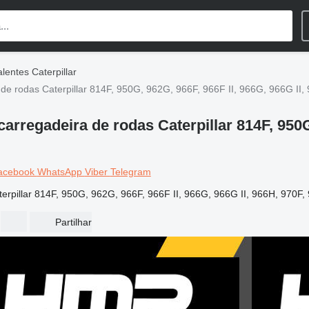
lentes Caterpillar
e rodas Caterpillar 814F, 950G, 962G, 966F, 966F II, 966G, 966G II,
rregadeira de rodas Caterpillar 814F, 950G,
acebook
WhatsApp
Viber
Telegram
rpillar 814F, 950G, 962G, 966F, 966F II, 966G, 966G II, 966H, 970F,
Partilhar