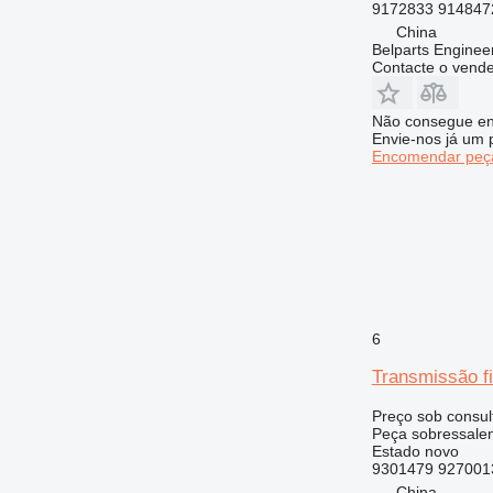
777
9172833 914847
816
China
Belparts Enginee
824
Contacte o vend
826
906
Não consegue en
907
Envie-nos já um 
Encomendar peça
908
910
914
920
924
926
928
6
930
931
Transmissão f
936
Preço sob consul
938
Peça sobressalent
943
Estado
novo
9301479 927001
950
China