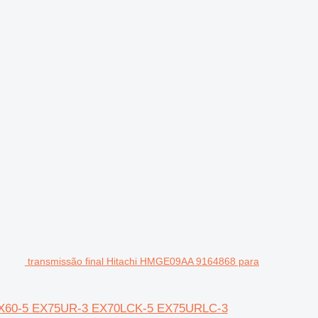
transmissão final Hitachi HMGE09AA 9164868 para
i EX60-5 EX75UR-3 EX70LCK-5 EX75URLC-3