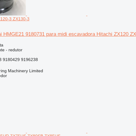
X120-3 ZX130-3
hi HMGE21 9180731 para midi escavadora Hitachi ZX120 Z
ta
te - redutor
3 9180429 9196238
ring Machinery Limited
edor