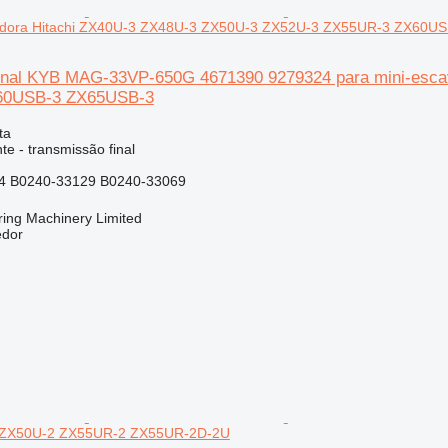
vadora Hitachi ZX40U-3 ZX48U-3 ZX50U-3 ZX52U-3 ZX55UR-3 ZX60U
inal KYB MAG-33VP-650G 4671390 9279324 para mini-esc
60USB-3 ZX65USB-3
ta
e - transmissão final
4 B0240-33129 B0240-33069
ring Machinery Limited
edor
2 ZX50U-2 ZX55UR-2 ZX55UR-2D-2U