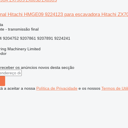
X75UR ZX75US ZX80SB ZX85US
final Hitachi HMGE09 9224123 para escavadora Hitachi 
ta
e - transmissão final
4 9204752 9207861 9207891 9224241
ring Machinery Limited
edor
 receber os anúncios novos desta secção
stá a aceitar a nossa
Política de Privacidade
e os nossos
Termos de Util