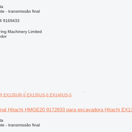
ta
e - transmissão final
4 9169433
ring Machinery Limited
edor
SR EX135UR-5 EX135US-5 EX140US-5
final Hitachi HMGE20 9172833 para escavadora Hitachi 
ta
e - transmissão final