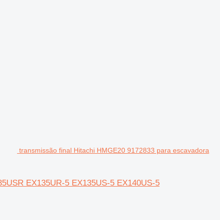
transmissão final Hitachi HMGE20 9172833 para escavadora
EX135USR EX135UR-5 EX135US-5 EX140US-5