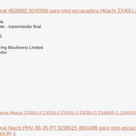
inal 4628892 9245506 para mini-escavadora Hitachi ZX4
ta
e - transmissão final
6
ring Machinery Limited
edor
adora Hitachi ZX30U-3 ZX33U-3 ZX35U-3 ZX38U-3 ZX40UR-2 ZX40UR
inal Nachi PHV-3B-35-PT 9238015 4691489 para mini-esca
40UR-3