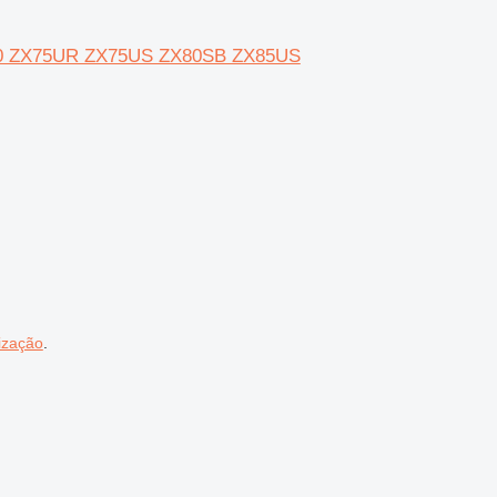
ZX70 ZX75UR ZX75US ZX80SB ZX85US
ização
.