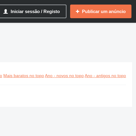
Iniciar sessão / Registo
Publicar um anúncio
po
Mais baratos no topo
Ano - novos no topo
Ano - antigos no topo