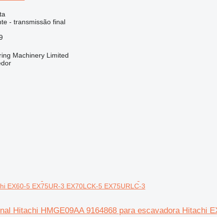
ta
e - transmissão final
9
ring Machinery Limited
edor
achi EX60-5 EX75UR-3 EX70LCK-5 EX75URLC-3
final Hitachi HMGE09AA 9164868 para escavadora Hitach