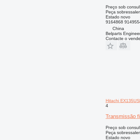
430
Preço sob consul
Peça sobressalent
432
Estado
novo
434
9164868 914955
438
China
Belparts Enginee
444
Contacte o vend
525
572G
589
631
730
735
740
745
Hitachi EX135U
769
4
771
Transmissão 
772
773
Preço sob consul
Peça sobressalent
775
Estado
novo