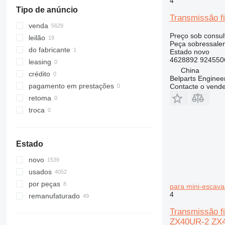
W-series
305
531
ZX130
4
Tipo de anúncio
306
532
ZX135
Transmissão f
307
533
ZX140
venda
Preço sob consul
308
535
ZX145
leilão
Peça sobressalent
311
536
ZX160
do fabricante
Estado
novo
4628892 924550
312
537
ZX170
leasing
China
313
540
ZX180
crédito
Belparts Enginee
314
541
ZX190
pagamento em prestações
Contacte o vend
315
550
ZX200
retoma
316
560
ZX210
troca
317
926
ZX220
318
8014
ZX225
Estado
319
8015
ZX230
320
8016
ZX240
novo
321
8018
ZX250
usados
322
8025
ZX260
por peças
para mini-escav
323
8026
ZX270
4
remanufaturado
324
8030
ZX280
Transmissão f
325
8032
ZX300
ZX40UR-2 ZX