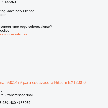
2 9132360
ring Machinery Limited
edor
contrar uma peça sobressalente?
pedido!
s sobressalentes
inal 9301479 para escavadora Hitachi EX1200-6
ta
e - transmissão final
3 9301480 4688059