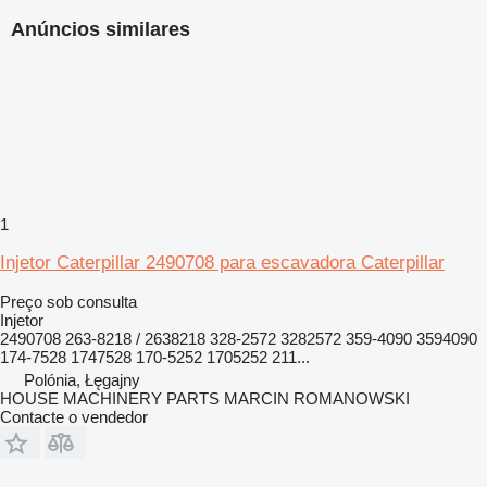
Anúncios similares
1
Injetor Caterpillar 2490708 para escavadora Caterpillar
Preço sob consulta
Injetor
2490708 263-8218 / 2638218 328-2572 3282572 359-4090 3594090
174-7528 1747528 170-5252 1705252 211...
Polónia, Łęgajny
HOUSE MACHINERY PARTS MARCIN ROMANOWSKI
Contacte o vendedor