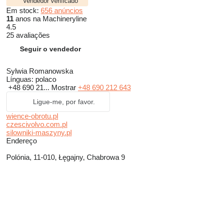
Vendedor verificado
Em stock:
656 anúncios
11
anos na Machineryline
4.5
25 avaliações
Seguir o vendedor
Sylwia Romanowska
Línguas:
polaco
+48 690 21...
Mostrar
+48 690 212 643
Ligue-me, por favor.
wience-obrotu.pl
czescivolvo.com.pl
silowniki-maszyny.pl
Endereço
Polónia, 11-010, Łęgajny, Chabrowa 9