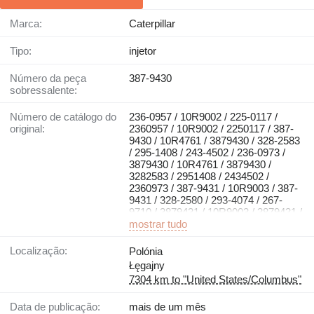
Marca:
Caterpillar
Tipo:
injetor
Número da peça
387-9430
sobressalente:
Número de catálogo do
236-0957 / 10R9002 / 225-0117 /
original:
2360957 / 10R9002 / 2250117 / 387-
9430 / 10R4761 / 3879430 / 328-2583
/ 295-1408 / 243-4502 / 236-0973 /
3879430 / 10R4761 / 3879430 /
3282583 / 2951408 / 2434502 /
2360973 / 387-9431 / 10R9003 / 387-
9431 / 328-2580 / 293-4074 / 267-
9710 / 3879431 / 10R9003 / 3879431 /
3282580 / 2934074 / 2679710
mostrar tudo
Localização:
Polónia
Łęgajny
7304 km to "United States/Columbus"
Data de publicação:
mais de um mês