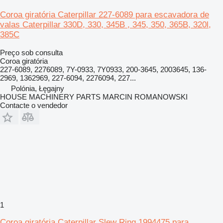
Coroa giratória Caterpillar 227-6089 para escavadora de
valas Caterpillar 330D, 330, 345B , 345, 350, 365B, 320l,
385C
Preço sob consulta
Coroa giratória
227-6089, 2276089, 7Y-0933, 7Y0933, 200-3645, 2003645, 136-
2969, 1362969, 227-6094, 2276094, 227...
Polónia, Łęgajny
HOUSE MACHINERY PARTS MARCIN ROMANOWSKI
Contacte o vendedor
1
Coroa giratória Caterpillar Slew Ring 1994475 para