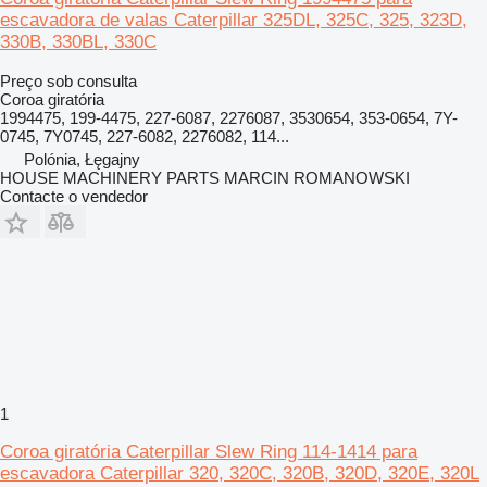
escavadora de valas Caterpillar 325DL, 325C, 325, 323D,
330B, 330BL, 330C
Preço sob consulta
Coroa giratória
1994475, 199-4475, 227-6087, 2276087, 3530654, 353-0654, 7Y-
0745, 7Y0745, 227-6082, 2276082, 114...
Polónia, Łęgajny
HOUSE MACHINERY PARTS MARCIN ROMANOWSKI
Contacte o vendedor
1
Coroa giratória Caterpillar Slew Ring 114-1414 para
escavadora Caterpillar 320, 320C, 320B, 320D, 320E, 320L