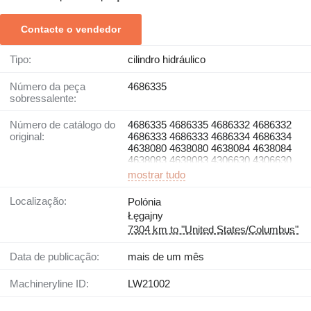
Contacte o vendedor
Tipo:
cilindro hidráulico
Número da peça
4686335
sobressalente:
Número de catálogo do
4686335 4686335 4686332 4686332
original:
4686333 4686333 4686334 4686334
4638080 4638080 4638084 4638084
4638083
4638083
4306630 4306630
mostrar tudo
Localização:
Polónia
Łęgajny
7304 km to "United States/Columbus"
Data de publicação:
mais de um mês
Machineryline ID:
LW21002