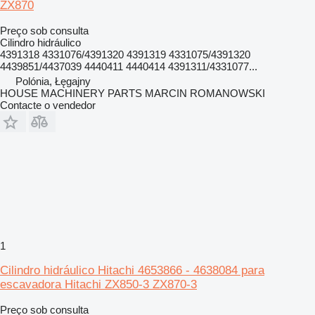
ZX870
Preço sob consulta
Cilindro hidráulico
4391318 4331076/4391320 4391319 4331075/4391320
4439851/4437039 4440411 4440414 4391311/4331077...
Polónia, Łęgajny
HOUSE MACHINERY PARTS MARCIN ROMANOWSKI
Contacte o vendedor
1
Cilindro hidráulico Hitachi 4653866 - 4638084 para
escavadora Hitachi ZX850-3 ZX870-3
Preço sob consulta