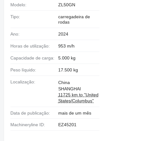
Modelo:
ZL50GN
Tipo:
carregadeira de
rodas
Ano:
2024
Horas de utilização:
953 m/h
Capacidade de carga:
5.000 kg
Peso líquido:
17.500 kg
Localização:
China
SHANGHAI
11725 km to "United
States/Columbus"
Data de publicação:
mais de um mês
Machineryline ID:
EZ45201