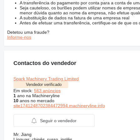
A transferência do pagamento por conta para a conta de
Seja cauteloso, os burlões podem utilizar nomes de empresa
menor dúvida quanto ao nome da empresa, não efetue qualq
A substituição de dados na fatura de uma empresa real
Antes de efetuar uma transferência, certifique-se de que o
Detetou uma fraude?
Informe-nos
Contactos do vendedor
Spark Machinery Trading Limited
Vendedor verificado
Em stock:
563 anúncios
1
ano na Machineryline
10
anos no mercado
site1741248702384472994.machineryline.info
Seguir o vendedor
Mr. Jiang
Línguas:
chinês, russo, inglês