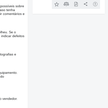
 possíveis sobre
Caso tenha
ir comentários e
lheu. Se o
 indicar defeitos
tografias e
quipamento.
ndo
o vendedor.