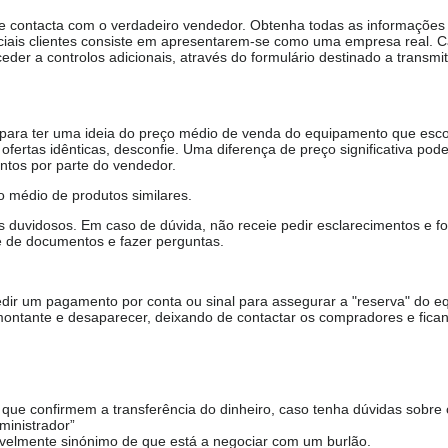
ue contacta com o verdadeiro vendedor. Obtenha todas as informações
ciais clientes consiste em apresentarem-se como uma empresa real. 
er a controlos adicionais, através do formulário destinado a transmit
, para ter uma ideia do preço médio de venda do equipamento que esco
ofertas idênticas, desconfie. Uma diferença de preço significativa pode
ntos por parte do vendedor.
 médio de produtos similares.
duvidosos. Em caso de dúvida, não receie pedir esclarecimentos e fo
e de documentos e fazer perguntas.
ir um pagamento por conta ou sinal para assegurar a "reserva" do e
ontante e desaparecer, deixando de contactar os compradores e fica
ue confirmem a transferência do dinheiro, caso tenha dúvidas sobre 
ministrador”
avelmente sinónimo de que está a negociar com um burlão.