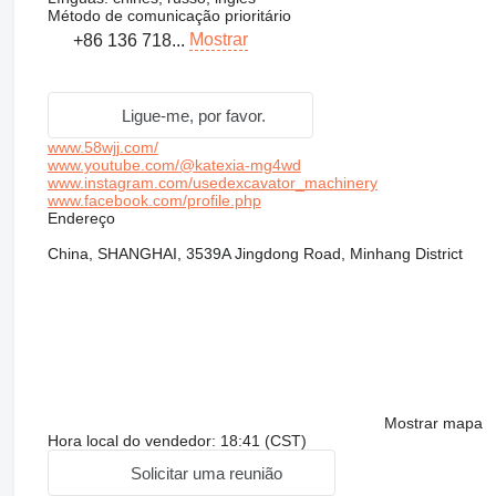
Método de comunicação prioritário
Mostrar
+86 136 718...
Ligue-me, por favor.
www.58wjj.com/
www.youtube.com/@katexia-mg4wd
www.instagram.com/usedexcavator_machinery
www.facebook.com/profile.php
Endereço
China, SHANGHAI, 3539A Jingdong Road, Minhang District
Mostrar mapa
Hora local do vendedor: 18:41 (CST)
Solicitar uma reunião