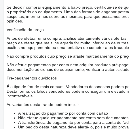
Se decidir comprar equipamento a baixo preço, certifique-se de q
o proprietário do equipamento. Uma das formas de enganar poten
suspeitas, informe-nos sobre as mesmas, para que possamos proced
opiniões.
Verificação do preço
Antes de efetuar uma compra, analise atentamente vários ofertas
preço da oferta que mais lhe agrada for muito inferior ao de outras 
ocultos no equipamento ou uma tentativa de cometer atos fraudule
Não compre produtos cujo preço se afaste marcadamente do preço
Não efetue pagamentos por conta nem adquira produtos pré-pagos 
documentação adicionais do equipamento, verificar a autenticidad
Pré-pagamentos duvidosos
É o tipo de fraude mais comum. Vendedores desonestos podem ped
Desta forma, os falsos vendedores podem conseguir um elevado m
incontactáveis.
As variantes desta fraude podem incluir:
A realização do pagamento por conta com cartão
Não efetue qualquer pagamento por conta sem documentos q
A transferência do pagamento por conta para a conta do “ad
Um pedido desta natureza deve alertá-lo, pois é muito prov