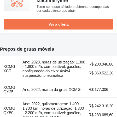
Machineryline
Torne-se nosso afiliado e obtenha recompensas
por cada cliente que atrair
Ver a oferta
Preços de gruas móveis
Ano: 2023, horas de utilização: 1.300
R$ 200.946,80
XCMG
- 1.800 m/h, combustível: gasóleo,
-
XCT
configuração do eixo: 4x4x4,
R$ 360.522,20
suspensão: pneumática
XCMG
Ano: 2022, marca da grua: XCMG
R$ 177.306
QY25
Ano: 2022, quilometragem: 1.400 -
R$ 242.318,20
XCMG
1.700 km, horas de utilização: 1.300
-
QY50
- 2.200 m/h, combustível: gasóleo,
R$ 283.689,60