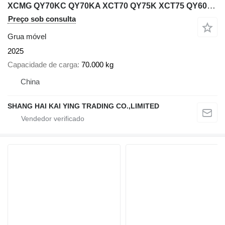
XCMG QY70KC QY70KA XCT70 QY75K XCT75 QY60K 70Ton 75ton 65t 60ton
Preço sob consulta
Grua móvel
2025
Capacidade de carga
70.000 kg
China
SHANG HAI KAI YING TRADING CO.,LIMITED