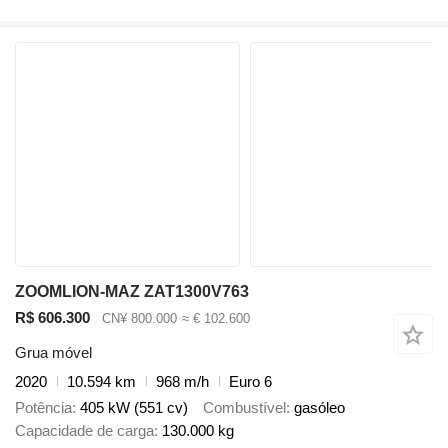
ZOOMLION-MAZ ZAT1300V763
R$ 606.300
CN¥ 800.000
≈ € 102.600
Grua móvel
2020
10.594 km
968 m/h
Euro 6
Potência
405 kW (551 cv)
Combustível
gasóleo
Capacidade de carga
130.000 kg