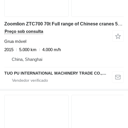
Zoomlion ZTC700 70t Full range of Chinese cranes 50t 55t 80t 90t 100t
Preço sob consulta
Grua móvel
2015
5.000 km
4.000 m/h
China, Shanghai
TUO PU INTERNATIONAL MACHINERY TRADE CO., LTD