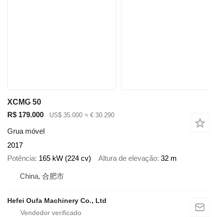
XCMG 50
R$ 179.000
US$ 35.000
≈ € 30.290
Grua móvel
2017
Potência
165 kW (224 cv)
Altura de elevação
32 m
China, 合肥市
Hefei Oufa Machinery Co., Ltd