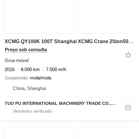
XCMG QY100K 100T Shanghai XCMG Crane 25ton50ton70ton80ton100ton
Preço sob consulta
Grua móvel
2016
8.000 km
7.500 m/h
Suspensão
mola/mola
China, Shanghai
TUO PU INTERNATIONAL MACHINERY TRADE CO., LTD