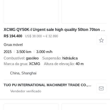
XCMG QY50K-I Urgent sale high quality 50ton 70ton 100ton crane
R$ 194.400
US$ 38.000
≈ € 32.890
Grua móvel
2015
3.500 km
3.000 m/h
Combustível
gasóleo
Suspensão
hidráulica
Marca da grua
XCMG
Altura de elevação
40 m
China, Shanghai
TUO PU INTERNATIONAL MACHINERY TRADE CO., LTD