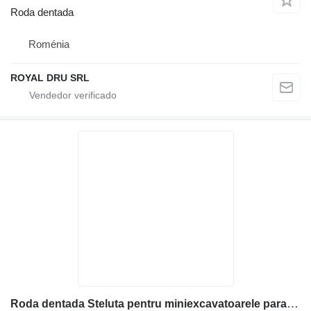
Roda dentada
Roménia
ROYAL DRU SRL
Roda dentada Steluta pentru miniexcavatoarele para mini-escavadora Volvo ECR25D-ECR28-ECR30-ECR35D-ECRE38