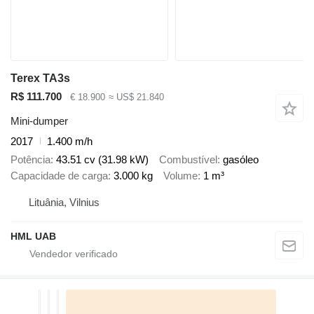
Terex TA3s
R$ 111.700
€ 18.900
≈ US$ 21.840
Mini-dumper
2017
1.400 m/h
Potência
43.51 cv (31.98 kW)
Combustível
gasóleo
Capacidade de carga
3.000 kg
Volume
1 m³
Lituânia, Vilnius
HML UAB