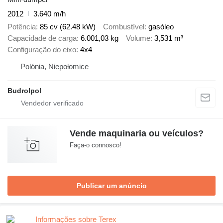
2012
3.640 m/h
Potência
85 cv (62.48 kW)
Combustível
gasóleo
Capacidade de carga
6.001,03 kg
Volume
3,531 m³
Configuração do eixo
4x4
Polónia, Niepołomice
Budrolpol
Vende maquinaria ou veículos?
Faça-o connosco!
Publicar um anúncio
Informações sobre Terex