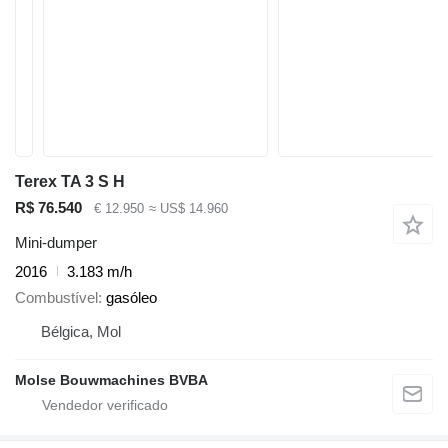
Terex TA 3 S H
R$ 76.540
€ 12.950
≈ US$ 14.960
Mini-dumper
2016
3.183 m/h
Combustível
gasóleo
Bélgica, Mol
Molse Bouwmachines BVBA