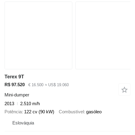
Terex 9T
R$ 97.520
€ 16.500
≈ US$ 19.060
Mini-dumper
2013
2.510 m/h
Potência
122 cv (90 kW)
Combustível
gasóleo
Eslováquia