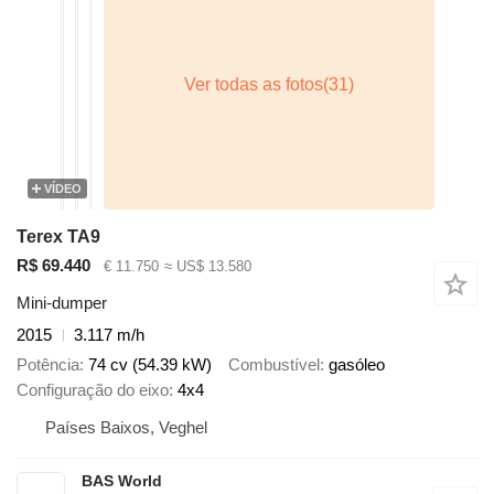
VÍDEO
Terex TA9
R$ 69.440
€ 11.750
≈ US$ 13.580
Mini-dumper
2015
3.117 m/h
Potência
74 cv (54.39 kW)
Combustível
gasóleo
Configuração do eixo
4x4
Países Baixos, Veghel
BAS World