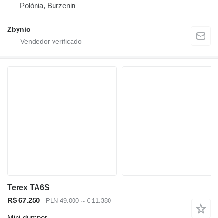
Polónia, Burzenin
Zbynio
Terex TA6S
R$ 67.250
PLN 49.000
≈ € 11.380
Mini-dumper