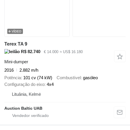
VÍDEO
Terex TA 9
R$ 82.740
€ 14.000
≈ US$ 16.180
Mini-dumper
2016
2.882 m/h
Potência
101 cv (74 kW)
Combustível
gasóleo
Configuração do eixo
4x4
Lituânia, Kelmė
Auction Baltic UAB