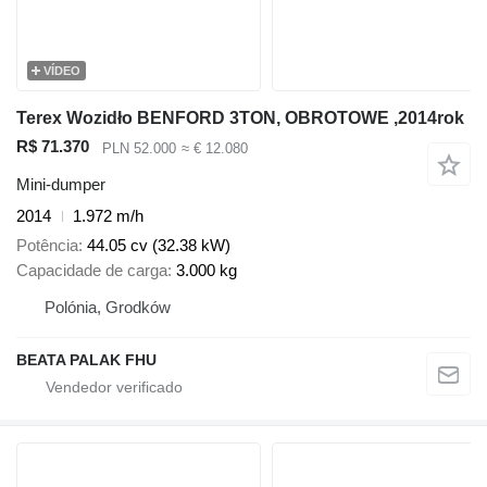
VÍDEO
Terex Wozidło BENFORD 3TON, OBROTOWE ,2014rok
R$ 71.370
PLN 52.000
≈ € 12.080
Mini-dumper
2014
1.972 m/h
Potência
44.05 cv (32.38 kW)
Capacidade de carga
3.000 kg
Polónia, Grodków
BEATA PALAK FHU