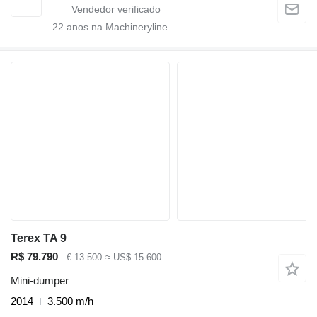
22
anos na Machineryline
Terex TA 9
R$ 79.790
€ 13.500
≈ US$ 15.600
Mini-dumper
2014
3.500 m/h