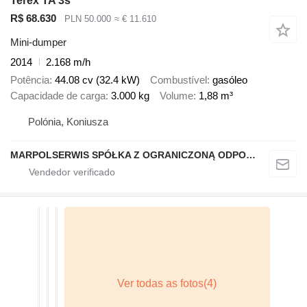
Terex TA 3s
R$ 68.630
PLN 50.000
≈ € 11.610
Mini-dumper
2014
2.168 m/h
Potência
44.08 cv (32.4 kW)
Combustível
gasóleo
Capacidade de carga
3.000 kg
Volume
1,88 m³
Polónia, Koniusza
MARPOLSERWIS SPÓŁKA Z OGRANICZONĄ ODPOWIEDZIALNOŚCIĄ