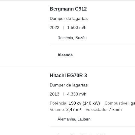
Bergmann C912
Dumper de lagartas
2022
1.500 m/h
Roménia, Buzău
Aleanda
Hitachi EG70R-3
Dumper de lagartas
2013
4.330 m/h
Potência
190 cv (140 kW)
Combustível
g
Volume
2,47 m³
Velocidade
7 km/h
Alemanha, Lautern