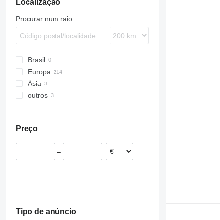
Localização
Procurar num raio
Brasil
Europa
Ásia
Alemanha
outros
Grã-Bretanha
Japão
Espanha
Geórgia
México
Países Baixos
Ucrânia
Preço
Bélgica
Itália
–
Polónia
Noruega
mostrar tudo
Tipo de anúncio