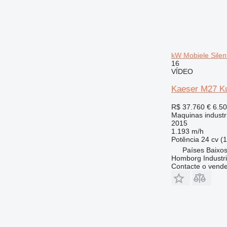
kW Mobiele Silen
16
VÍDEO
Kaeser M27 Ku
R$ 37.760
€ 6.5
Maquinas industr
2015
1.193 m/h
Potência
24 cv (
Países Baixo
Homborg Industri
Contacte o vend