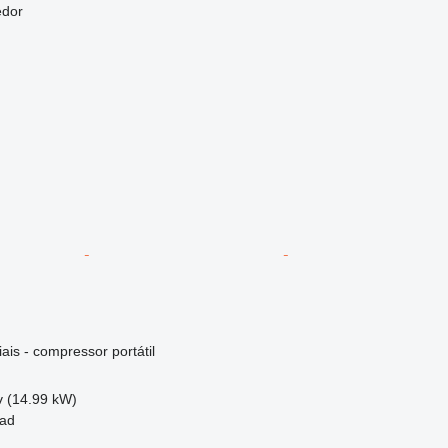
edor
ais - compressor portátil
v (14.99 kW)
tad