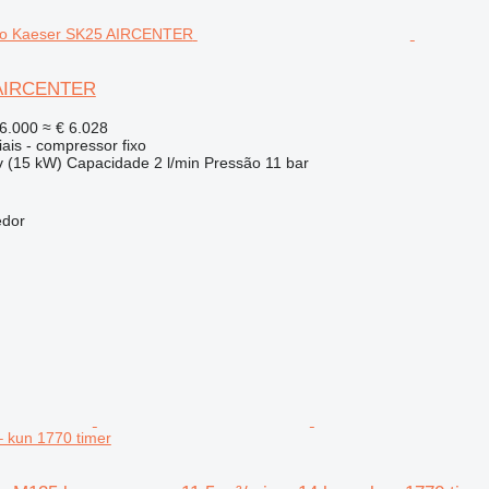
 AIRCENTER
6.000
≈ € 6.028
ais - compressor fixo
v (15 kW)
Capacidade
2 l/min
Pressão
11 bar
edor
– kun 1770 timer