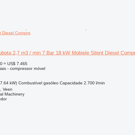
t Diesel Compre
bota 2,7 m3 / min 7 Bar 18 kW Mobiele Silent Diesel Comp
00
≈ US$ 7.465
iais - compressor móvel
17.64 kW)
Combustível
gasóleo
Capacidade
2.700 l/min
s, Veen
al Machinery
edor