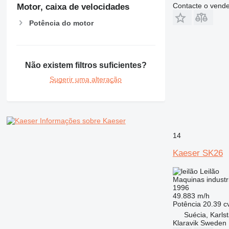
Contacte o vend
Motor, caixa de velocidades
Potência do motor
Não existem filtros suficientes?
Sugerir uma alteração
Informações sobre Kaeser
14
Kaeser SK26
Leilão
Maquinas industri
1996
49.883 m/h
Potência
20.39 c
Suécia, Karls
Klaravik Sweden