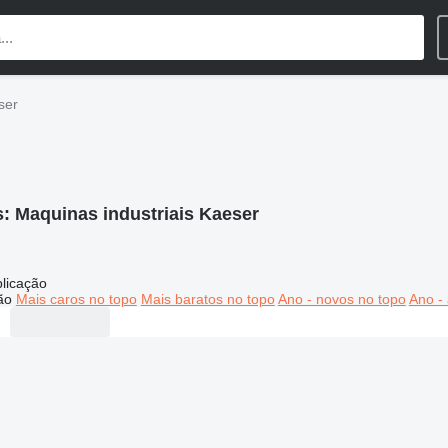
ser
s:
Maquinas industriais Kaeser
licação
ão
Mais caros no topo
Mais baratos no topo
Ano - novos no topo
Ano - 