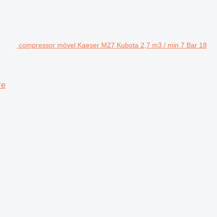
compressor móvel Kaeser M27 Kubota 2,7 m3 / min 7 Bar 18
re