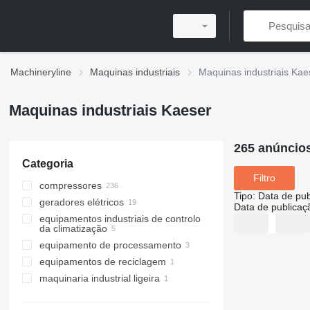
Machineryline
Maquinas industriais
Maquinas industriais Kae
Maquinas industriais Kaeser
265 anúncio
Categoria
Filtro
compressores
Tipo
:
Data de pub
geradores elétricos
compressores móveis
Data de publicaç
equipamentos industriais de controlo
compressores fixos
torres de Iluminação
da climatização
compressores portáteis
equipamento de processamento
desumidificadores
equipamentos de reciclagem
equipamentos de ventilação
separadores
maquinaria industrial ligeira
maquinaria de reciclagem de
plástico
equipamentos de lavandarias