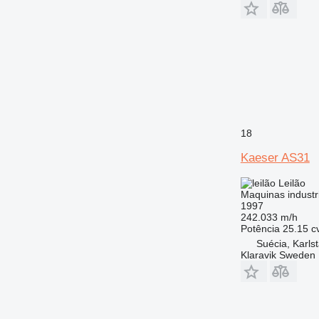
18
Kaeser AS31
Leilão
Maquinas industri
1997
242.033 m/h
Potência
25.15 c
Suécia, Karls
Klaravik Sweden