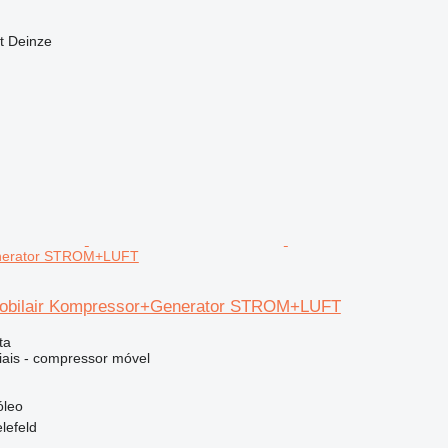
t Deinze
nerator STROM+LUFT
obilair Kompressor+Generator STROM+LUFT
ta
iais - compressor móvel
óleo
lefeld