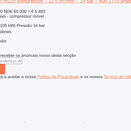
ir M125 kompressor – 11,5 m³/min – 14 bar – kun 1770 time
60
NOK 60.000
≈ € 5.483
iais - compressor móvel
(105 kW)
Pressão
14 bar
ldsnes
edor
 receber os anúncios novos desta secção
stá a aceitar a nossa
Política de Privacidade
e os nossos
Termos de Util