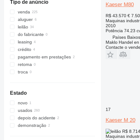
Tipo de anúncio
Kaeser M80
venda
R$ 43.570
€ 7.5
aluguer
Maquinas industr
2010
leilão
Potência
74.23 c
do fabricante
Países Baixo
leasing
Maklo Handel en
Contacte o vend
crédito
pagamento em prestações
retoma
troca
Estado
novo
17
usados
depois do acidente
Kaeser M 20
demonstração
R$ 8.71
Maquinas industr