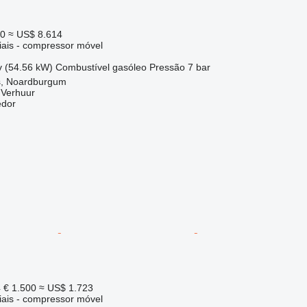
00
≈ US$ 8.614
iais - compressor móvel
v (54.56 kW)
Combustível
gasóleo
Pressão
7 bar
s, Noardburgum
 Verhuur
edor
4
€ 1.500
≈ US$ 1.723
iais - compressor móvel