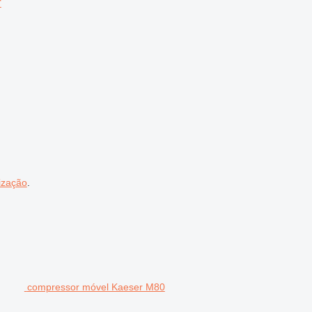
r
ização
.
compressor móvel Kaeser M80