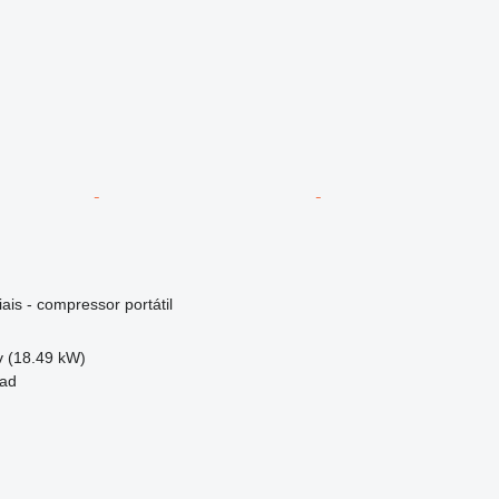
ais - compressor portátil
v (18.49 kW)
tad