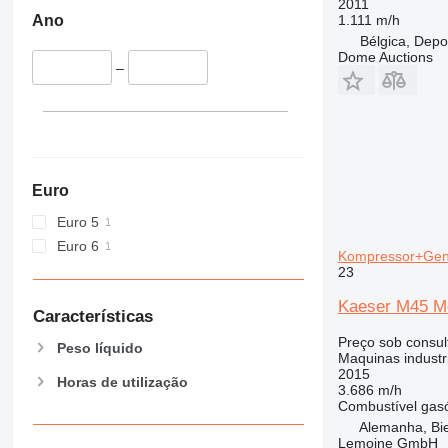
2011
1.111 m/h
Ano
Bélgica, Depo
Dome Auctions
–
Euro
Euro 5
Euro 6
Kompressor+Ge
23
Kaeser M45 M
Características
Preço sob consul
Peso líquido
Maquinas industr
2015
Horas de utilização
3.686 m/h
Combustível
gas
Alemanha, Bie
Lemoine GmbH