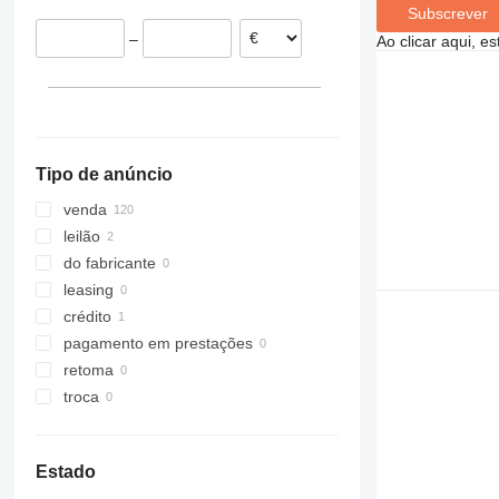
Subscrever
Eslováquia
–
Ao clicar aqui, e
Suíça
Espanha
República Checa
França
mostrar tudo
Tipo de anúncio
venda
leilão
do fabricante
leasing
crédito
pagamento em prestações
retoma
troca
Estado