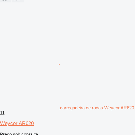
carregadeira de rodas Weycor AR620
11
Weycor AR620
Preço sob consulta