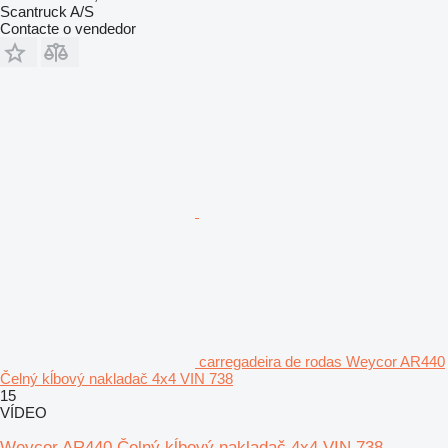
Scantruck A/S
Contacte o vendedor
carregadeira de rodas Weycor AR440
Čelný kĺbový nakladač 4x4 VIN 738
15
VÍDEO
Weycor AR440 Čelný kĺbový nakladač 4x4 VIN 738