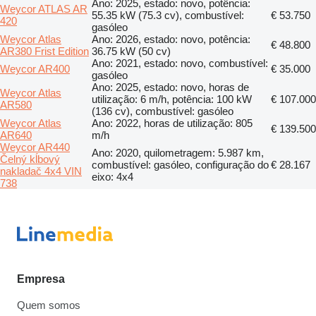
Ano: 2025, estado: novo, potência:
Weycor ATLAS AR
55.35 kW (75.3 cv), combustível:
€ 53.750
420
gasóleo
Weycor Atlas
Ano: 2026, estado: novo, potência:
€ 48.800
AR380 Frist Edition
36.75 kW (50 cv)
Ano: 2021, estado: novo, combustível:
Weycor AR400
€ 35.000
gasóleo
Ano: 2025, estado: novo, horas de
Weycor Atlas
utilização: 6 m/h, potência: 100 kW
€ 107.000
AR580
(136 cv), combustível: gasóleo
Weycor Atlas
Ano: 2022, horas de utilização: 805
€ 139.500
AR640
m/h
Weycor AR440
Ano: 2020, quilometragem: 5.987 km,
Čelný kĺbový
combustível: gasóleo, configuração do
€ 28.167
nakladač 4x4 VIN
eixo: 4x4
738
Empresa
Quem somos