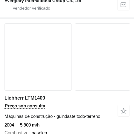
Everglory International Group Co.,Ltd
Liebherr LTM1400
Preço sob consulta
Máquinas de construção - guindaste todo-terreno
2004
5.900 m/h
Combustível
gasóleo