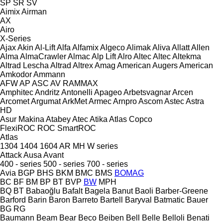
SP
SR
SV
Aimix
Airman
AX
Airo
X-Series
Ajax
Akin
Al-Lift
Alfa
Alfamix
Algeco
Alimak
Aliva
Allatt
Allen
Alma
AlmaCrawler
Almac
Alp Lift
Alro
Altec
Altec
Altekma
Altrad Lescha
Altrad
Altrex
Amag
American Augers
American
Amkodor
Ammann
AFW
AP
ASC
AV
RAMMAX
Amphitec
Andritz
Antonelli
Apageo
Arbetsvagnar
Arcen
Arcomet
Argumat
ArkMet
Armec
Arnpro
Ascom
Astec
Astra
HD
Asur Makina
Atabey
Atec
Atika
Atlas Copco
FlexiROC
ROC
SmartROC
Atlas
1304
1404
1604
AR
MH
W series
Attack
Ausa
Avant
400 - series
500 - series
700 - series
Avia
BGP
BHS
BKM
BMC
BMS
BOMAG
BC
BF
BM
BP
BT
BVP
BW
MPH
BQ
BT
Babaoğlu
Bafalt
Bagela
Banut
Baoli
Barber-Greene
Barford
Barin
Baron
Barreto
Bartell
Baryval
Batmatic
Bauer
BG
RG
Baumann
Beam
Bear
Beco
Beiben
Bell
Belle
Belloli
Benati