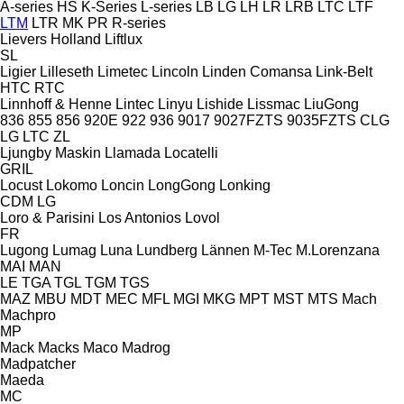
A-series
HS
K-Series
L-series
LB
LG
LH
LR
LRB
LTC
LTF
LTM
LTR
MK
PR
R-series
Lievers Holland
Liftlux
SL
Ligier
Lilleseth
Limetec
Lincoln
Linden Comansa
Link-Belt
HTC
RTC
Linnhoff & Henne
Lintec
Linyu
Lishide
Lissmac
LiuGong
836
855
856
920E
922
936
9017
9027FZTS
9035FZTS
CLG
LG
LTC
ZL
Ljungby Maskin
Llamada
Locatelli
GRIL
Locust
Lokomo
Loncin
LongGong
Lonking
CDM
LG
Loro & Parisini
Los Antonios
Lovol
FR
Lugong
Lumag
Luna
Lundberg
Lännen
M-Tec
M.Lorenzana
MAI
MAN
LE
TGA
TGL
TGM
TGS
MAZ
MBU
MDT
MEC
MFL
MGI
MKG
MPT
MST
MTS
Mach
Machpro
MP
Mack
Macks
Maco
Madrog
Madpatcher
Maeda
MC