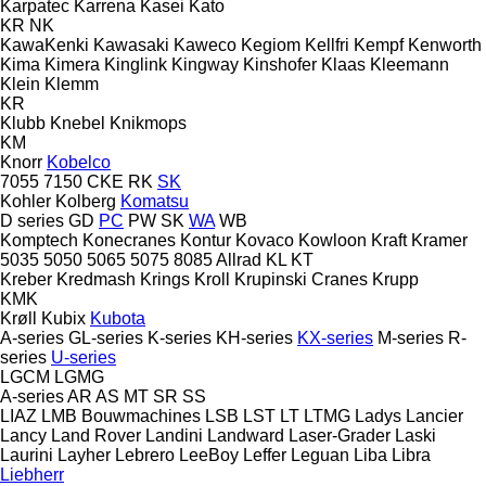
Karpatec
Karrena
Kasei
Kato
KR
NK
KawaKenki
Kawasaki
Kaweco
Kegiom
Kellfri
Kempf
Kenworth
Kima
Kimera
Kinglink
Kingway
Kinshofer
Klaas
Kleemann
Klein
Klemm
KR
Klubb
Knebel
Knikmops
KM
Knorr
Kobelco
7055
7150
CKE
RK
SK
Kohler
Kolberg
Komatsu
D series
GD
PC
PW
SK
WA
WB
Komptech
Konecranes
Kontur
Kovaco
Kowloon
Kraft
Kramer
5035
5050
5065
5075
8085
Allrad
KL
KT
Kreber
Kredmash
Krings
Kroll
Krupinski Cranes
Krupp
KMK
Krøll
Kubix
Kubota
A-series
GL-series
K-series
KH-series
KX-series
M-series
R-
series
U-series
LGCM
LGMG
A-series
AR
AS
MT
SR
SS
LIAZ
LMB Bouwmachines
LSB
LST
LT
LTMG
Ladys
Lancier
Lancy
Land Rover
Landini
Landward
Laser-Grader
Laski
Laurini
Layher
Lebrero
LeeBoy
Leffer
Leguan
Liba
Libra
Liebherr