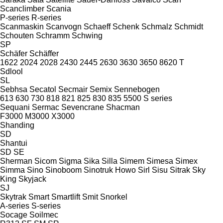
Scanclimber
Scania
P-series
R-series
Scanmaskin
Scanvogn
Schaeff
Schenk
Schmalz
Schmidt
Schouten
Schramm
Schwing
SP
Schäfer
Schäffer
1622
2024
2028
2430
2445
2630
3630
3650
8620 T
Sdlool
SL
Sebhsa
Secatol
Secmair
Semix
Sennebogen
613
630
730
818
821
825
830
835
5500
S series
Sequani
Sermac
Sevencrane
Shacman
F3000
M3000
X3000
Shanding
SD
Shantui
SD
SE
Sherman
Sicom
Sigma
Sika
Silla
Simem
Simesa
Simex
Simma
Sino
Sinoboom
Sinotruk Howo
Sirl
Sisu
Sitrak
Sky
King
Skyjack
SJ
Skytrak
Smart
Smartlift
Smit
Snorkel
A-series
S-series
Socage
Soilmec