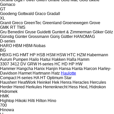
Gomaco
GT
Goodeng
Gottwald
Graco
Gradall
XL
Granit
Greco
GreenTec
Greenland
Groenewegen
Grove
GMK
RT
TMS
Gru Benedini
Gruse
Guidetti
Guntert & Zimmerman
Göker
Gölz
Günstig
Günter Grossmann
Güriş
Güttler
HANOMAG
D-series
HARO
HBM
HBM-Nobas
BG
HBXG
HG
HMT
HP
HSB
HSM
HSW
HTC
HZM
Habermann
Aurum Pumpen
Hailo
Haitui
Hakken
Halla
Hamm
3307
3412
DV
GRW
H-series
HC
HD
HP
HW
Hammer
Hangcha
Hanix
Hanjin
Hansa
Hanta
Harcon
Harley-
Davidson
Harmet
Hartmann
Hatz
Haulotte
Compact
H-series
HA
HT
Optimum
Star
Hausherr
HeatWork
Heinkel
Hek
Henra
Heracles
Hercules
Herder
Hered
Herkules
Herrenknecht
Hess
HexL
Hidrokon
Hidromek
HMK
Hightop
Hikoki
Hilti
Hilton
Hino
700
Hinowa