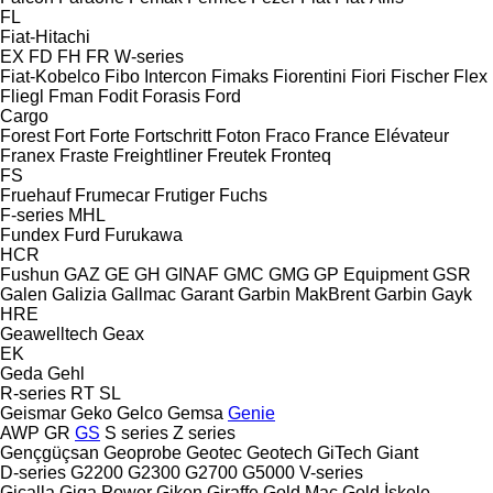
FL
Fiat-Hitachi
EX
FD
FH
FR
W-series
Fiat-Kobelco
Fibo Intercon
Fimaks
Fiorentini
Fiori
Fischer
Flex
Fliegl
Fman
Fodit
Forasis
Ford
Cargo
Forest
Fort
Forte
Fortschritt
Foton
Fraco
France Elévateur
Franex
Fraste
Freightliner
Freutek
Fronteq
FS
Fruehauf
Frumecar
Frutiger
Fuchs
F-series
MHL
Fundex
Furd
Furukawa
HCR
Fushun
GAZ
GE
GH
GINAF
GMC
GMG
GP Equipment
GSR
Galen
Galizia
Gallmac
Garant
Garbin MakBrent
Garbin
Gayk
HRE
Geawelltech
Geax
EK
Geda
Gehl
R-series
RT
SL
Geismar
Geko
Gelco
Gemsa
Genie
AWP
GR
GS
S series
Z series
Gençgüçsan
Geoprobe
Geotec
Geotech
GiTech
Giant
D-series
G2200
G2300
G2700
G5000
V-series
Gicalla
Giga Power
Giken
Giraffe
Gold Mac
Gold İskele