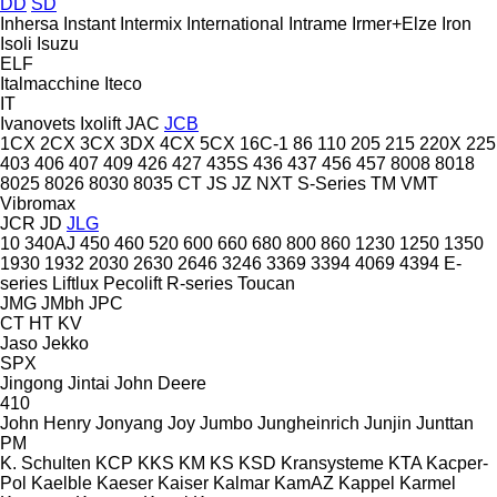
DD
SD
Inhersa
Instant
Intermix
International
Intrame
Irmer+Elze
Iron
Isoli
Isuzu
ELF
Italmacchine
Iteco
IT
Ivanovets
Ixolift
JAC
JCB
1CX
2CX
3CX
3DX
4CX
5CX
16C-1
86
110
205
215
220X
225
403
406
407
409
426
427
435S
436
437
456
457
8008
8018
8025
8026
8030
8035
CT
JS
JZ
NXT
S-Series
TM
VMT
Vibromax
JCR
JD
JLG
10
340AJ
450
460
520
600
660
680
800
860
1230
1250
1350
1930
1932
2030
2630
2646
3246
3369
3394
4069
4394
E-
series
Liftlux
Pecolift
R-series
Toucan
JMG
JMbh
JPC
CT
HT
KV
Jaso
Jekko
SPX
Jingong
Jintai
John Deere
410
John Henry
Jonyang
Joy
Jumbo
Jungheinrich
Junjin
Junttan
PM
K. Schulten
KCP
KKS
KM
KS
KSD Kransysteme
KTA
Kacper-
Pol
Kaelble
Kaeser
Kaiser
Kalmar
KamAZ
Kappel
Karmel