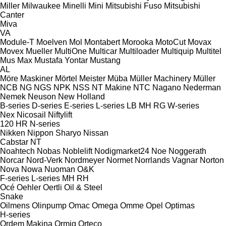
Miller
Milwaukee
Minelli
Mini
Mitsubishi Fuso
Mitsubishi
Canter
Miva
VA
Module-T
Moelven
Mol
Montabert
Morooka
MotoCut
Movax
Movex
Mueller
MultiOne
Multicar
Multiloader
Multiquip
Multitel
Mus Max
Mustafa Yontar
Mustang
AL
Möre Maskiner
Mörtel Meister
Müba
Müller Machinery
Müller
NCB
NG
NGS
NPK
NSS
NT Makine
NTC
Nagano
Nederman
Nemek
Neuson
New Holland
B-series
D-series
E-series
L-series
LB
MH
RG
W-series
Nex
Nicosail
Niftylift
120
HR
N-series
Nikken
Nippon Sharyo
Nissan
Cabstar
NT
Noahtech
Nobas
Noblelift
Nodigmarket24
Noe
Noggerath
Norcar
Nord-Verk
Nordmeyer
Normet
Norrlands Vagnar
Norton
Nova
Nowa
Nuoman
O&K
F-series
L-series
MH
RH
Océ
Oehler
Oertli
Oil & Steel
Snake
Oilmens
Olinpump
Omac
Omega
Omme
Opel
Optimas
H-series
Ordem Makina
Ormig
Orteco