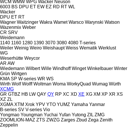
WCM
WMW
WPG
Wacker Neuson
6003
BS
DPU
ET
EW
EZ
RD
RT
WL
Wacker
DPU
ET
RT
Wagner
Waitzinger
Wakra
Wamet
Warsco
Warynski
Watson
Wazenmix
Weber
CR
SRV
Weidemann
1140
1160
1280
1390
3070
3080
4080
T-series
Weiler
Weinig
Weiro
Weishaupt
Weiss
Wematik
Werklust
WG
Weserhütte
Weycor
AR
AW
Wiedemann
Wilbert
Wille
Windhoff
Winget
Winkelbauer
Winter
Grün
Wirtgen
KMA
SP
W-series
WR
WS
Wirth
Wolf
Wolff
Woltman
Woma
WorkyQuad
Wumag
Würth
XCMG
GR
GTBZ
HB
LW
QAY
QY
RP
XC
XD
XE
XG
XM
XP
XR
XS
XZ
ZL
XGMA
XTM
Xrok
YPV
YTO
YUMZ
Yamaha
Yanmar
B-series
SV
V-series
Vio
Yongmao
Youngman
Yuchai
Yufan
Yutong
ZIL
ZMG
ZOOMLION-MAZ
ZTS
ZWZG
Zarges
Zbud
Zega
Zenith
Zeppelin