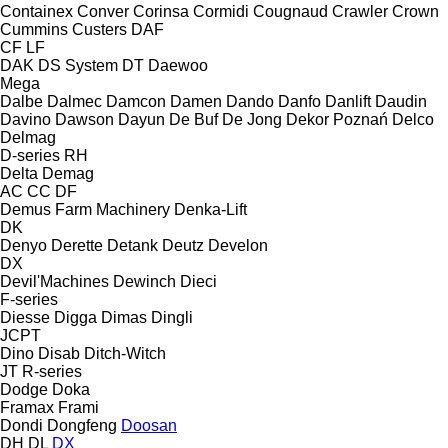
Containex
Conver
Corinsa
Cormidi
Cougnaud
Crawler
Crown
Cummins
Custers
DAF
CF
LF
DAK
DS System
DT
Daewoo
Mega
Dalbe
Dalmec
Damcon
Damen
Dando
Danfo
Danlift
Daudin
Davino
Dawson
Dayun
De Buf
De Jong
Dekor Poznań
Delco
Delmag
D-series
RH
Delta
Demag
AC
CC
DF
Demus Farm Machinery
Denka-Lift
DK
Denyo
Derette
Detank
Deutz
Develon
DX
Devil'Machines
Dewinch
Dieci
F-series
Diesse
Digga
Dimas
Dingli
JCPT
Dino
Disab
Ditch-Witch
JT
R-series
Dodge
Doka
Framax
Frami
Dondi
Dongfeng
Doosan
DH
DL
DX