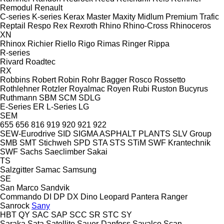
Remodul
Renault
C-series
K-series
Kerax
Master
Maxity
Midlum
Premium
Trafic
Reptail
Respo
Rex
Rexroth
Rhino
Rhino-Cross
Rhinoceros
XN
Rhinox
Richier
Riello
Rigo
Rimas
Ringer
Rippa
R-series
Rivard
Roadtec
RX
Robbins
Robert
Robin
Rohr Bagger
Rosco
Rossetto
Rothlehner
Rotzler
Royalmac
Royen
Rubi
Ruston Bucyrus
Ruthmann
SBM
SCM
SDLG
E-Series
ER
L-Series
LG
SEM
655
656
816
919
920
921
922
SEW-Eurodrive
SID
SIGMA ASPHALT PLANTS
SLV Group
SMB
SMT Stichweh
SPD
STA
STS
STiM
SWF Krantechnik
SWF
Sachs
Saeclimber
Sakai
TS
Salzgitter
Samac
Samsung
SE
San Marco
Sandvik
Commando
DI
DP
DX
Dino
Leopard
Pantera
Ranger
Sanrock
Sany
HBT
QY
SAC
SAP
SCC
SR
STC
SY
Saraka
Sata
Satellite
Sauer-Danfoss
Savalco
Scan