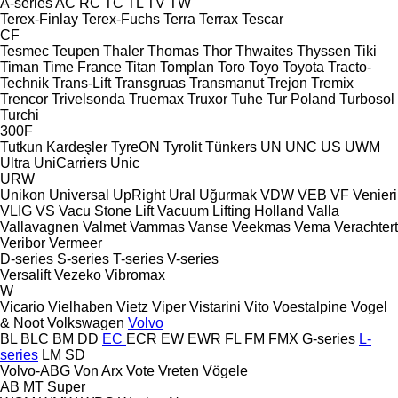
A-series
AC
RC
TC
TL
TV
TW
Terex-Finlay
Terex-Fuchs
Terra
Terrax
Tescar
CF
Tesmec
Teupen
Thaler
Thomas
Thor
Thwaites
Thyssen
Tiki
Timan
Time France
Titan
Tomplan
Toro
Toyo
Toyota
Tracto-
Technik
Trans-Lift
Transgruas
Transmanut
Trejon
Tremix
Trencor
Trivelsonda
Truemax
Truxor
Tuhe
Tur Poland
Turbosol
Turchi
300F
Tutkun Kardeşler
TyreON
Tyrolit
Tünkers
UN
UNC
US
UWM
Ultra
UniCarriers
Unic
URW
Unikon
Universal
UpRight
Ural
Uğurmak
VDW
VEB
VF Venieri
VLIG
VS
Vacu Stone Lift
Vacuum Lifting Holland
Valla
Vallavagnen
Valmet
Vammas
Vanse
Veekmas
Vema
Verachtert
Veribor
Vermeer
D-series
S-series
T-series
V-series
Versalift
Vezeko
Vibromax
W
Vicario
Vielhaben
Vietz
Viper
Vistarini
Vito
Voestalpine
Vogel
& Noot
Volkswagen
Volvo
BL
BLC
BM
DD
EC
ECR
EW
EWR
FL
FM
FMX
G-series
L-
series
LM
SD
Volvo-ABG
Von Arx
Vote
Vreten
Vögele
AB
MT
Super