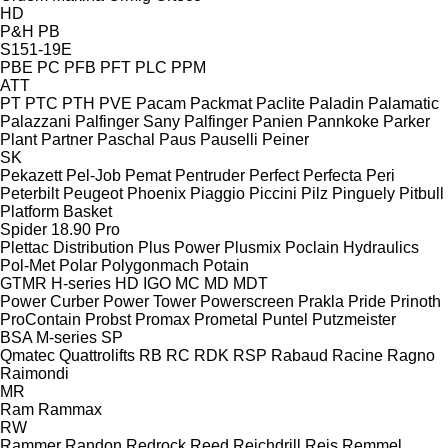
HD
P&H
PB
S151-19E
PBE
PC
PFB
PFT
PLC
PPM
ATT
PT
PTC
PTH
PVE
Pacam
Packmat
Paclite
Paladin
Palamatic
Palazzani
Palfinger Sany
Palfinger
Panien
Pannkoke
Parker
Plant
Partner
Paschal
Paus
Pauselli
Peiner
SK
Pekazett
Pel-Job
Pemat
Pentruder
Perfect
Perfecta
Peri
Peterbilt
Peugeot
Phoenix
Piaggio
Piccini
Pilz
Pinguely
Pitbull
Platform Basket
Spider 18.90 Pro
Plettac Distribution
Plus Power
Plusmix
Poclain Hydraulics
Pol-Met
Polar
Polygonmach
Potain
GTMR
H-series
HD
IGO
MC
MD
MDT
Power Curber
Power Tower
Powerscreen
Prakla
Pride
Prinoth
ProContain
Probst
Promax
Prometal
Puntel
Putzmeister
BSA
M-series
SP
Qmatec
Quattrolifts
RB
RC
RDK
RSP
Rabaud
Racine
Ragno
Raimondi
MR
Ram
Rammax
RW
Rammer
Randon
Redrock
Reed
Reichdrill
Reis
Remmel