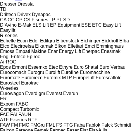
Dresser
Dressta
TD
Driltech
Drivex
Dynapac
CA
CC
CP
CS
F series
LP
PL
SD
D’Avino
E-Mak
ELS Lift
EP Equipment
ESE
ETC
Easy Lift
Easylift
R-series
Echelle
Econ
Eder
Edilgru
Eibenstock
Eichinger
Eickhoff
Elba
Elco
Electroelsa
Elkamak
Elkon
Ellettari
Emci
Emminghaus
Emoss
Empati Makine
Enar
Energy Lift
Enerpac
Enesmak
Engl
Enteco
Epiroc
AirROC
Epos
Ermont
Essemko
Etec
Etnyre
Euro Shatal
Euro Verbau
Eurocomach
Eurogru
Eurolift
Euroline
Euromacchine
Euromate
Euromecc
Euromix MTP
EuropeLift
Euroscaffold
Eurosteel
Eurotrac
W-series
Eurowagon
Everdigm
Everest
Everun
ER
Expom
FABO
Compact
Turbomix
FAE
FAI
FAUN
ATF
F-series
RTF
FAW
FM
FMG
FMGru
FML
FS
FTG
Faba
Fablok
Falck Schmidt
Falcon
Faraone
Femak
Fermec
Fezer
Fiat
Fiat-Allis