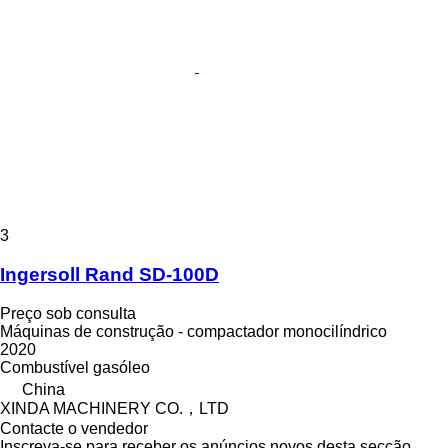
3
Ingersoll Rand SD-100D
Preço sob consulta
Máquinas de construção - compactador monocilíndrico
2020
Combustível
gasóleo
China
XINDA MACHINERY CO.，LTD
Contacte o vendedor
Inscreva-se para receber os anúncios novos desta secção