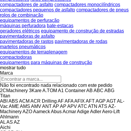
compactadores de asfalto
compactadores monocilíndricos
compactadores pequenos de asfalto
compactadores de pneus
rolos de combinação
equipamentos de perfuração
máquinas perfuradora
bate-estacas
geradores elétricos
equipamento de construção de estradas
pavimentadoras de asfalto
pavimentadoras de rastos
pavimentadoras de rodas
martelos pneumáticos
equipamentos de terraplenagem
compactodoras
equipamentos para máquinas de construção
mostrar tudo
Marca
Não foi encontrado nada relacionado com este pedido
2CMachinery
3Kare
A.TOM
A1 Container
AB
ABC
ABG
Titan
ABI
ABS
ACM
ACR Drilling
AF
AFA
AFIX
AFT
AGP
AGT
AL-
Vac
AME
AMS
AMV
ANT
AP
AP
APV
ATC
ATN
ATS
AZ-
Machinery
AZO
Aameck
Abus
Acmar
Adige
Adler
Aero-Lift
Ahlmann
AL
AS
AZ
Aichi