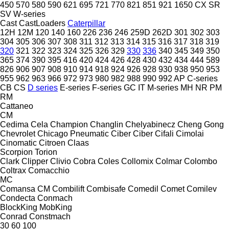
450
570
580
590
621
695
721
770
821
851
921
1650
CX
SR
SV
W-series
Cast
CastLoaders
Caterpillar
12H
12M
120
140
160
226
236
246
259D
262D
301
302
303
304
305
306
307
308
311
312
313
314
315
316
317
318
319
320
321
322
323
324
325
326
329
330
336
340
345
349
350
365
374
390
395
416
420
424
426
428
430
432
434
444
589
826
906
907
908
910
914
918
924
926
928
930
938
950
953
955
962
963
966
972
973
980
982
988
990
992
AP
C-series
CB
CS
D series
E-series
F-series
GC
IT
M-series
MH
NR
PM
RM
Cattaneo
CM
Cedima
Cela
Champion
Changlin
Chelyabinecz
Cheng Gong
Chevrolet
Chicago Pneumatic
Ciber
Ciber
Cifali
Cimolai
Cinomatic
Citroen
Claas
Scorpion
Torion
Clark
Clipper
Clivio
Cobra
Coles
Collomix
Colmar
Colombo
Coltrax
Comacchio
MC
Comansa CM
Combilift
Combisafe
Comedil
Comet
Comilev
Condecta
Conmach
BlockKing
MobKing
Conrad
Constmach
30
60
100