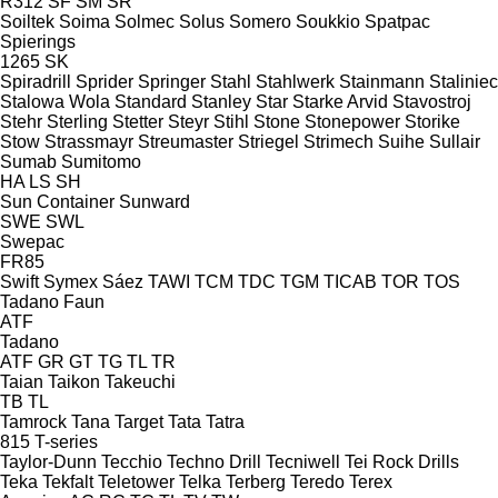
R312
SF
SM
SR
Soiltek
Soima
Solmec
Solus
Somero
Soukkio
Spatpac
Spierings
1265
SK
Spiradrill
Sprider
Springer
Stahl
Stahlwerk
Stainmann
Staliniec
Stalowa Wola
Standard
Stanley
Star
Starke Arvid
Stavostroj
Stehr
Sterling
Stetter
Steyr
Stihl
Stone
Stonepower
Storike
Stow
Strassmayr
Streumaster
Striegel
Strimech
Suihe
Sullair
Sumab
Sumitomo
HA
LS
SH
Sun Container
Sunward
SWE
SWL
Swepac
FR85
Swift
Symex
Sáez
TAWI
TCM
TDC
TGM
TICAB
TOR
TOS
Tadano Faun
ATF
Tadano
ATF
GR
GT
TG
TL
TR
Taian
Taikon
Takeuchi
TB
TL
Tamrock
Tana
Target
Tata
Tatra
815
T-series
Taylor-Dunn
Tecchio
Techno Drill
Tecniwell
Tei Rock Drills
Teka
Tekfalt
Teletower
Telka
Terberg
Teredo
Terex