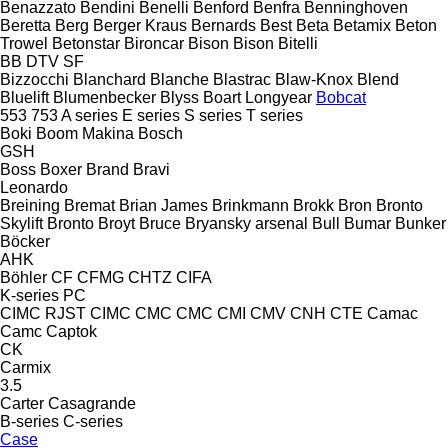
Benazzato
Bendini
Benelli
Benford
Benfra
Benninghoven
Beretta
Berg
Berger Kraus
Bernards
Best
Beta
Betamix
Beton
Trowel
Betonstar
Bironcar
Bison
Bison
Bitelli
BB
DTV
SF
Bizzocchi
Blanchard
Blanche
Blastrac
Blaw-Knox
Blend
Bluelift
Blumenbecker
Blyss
Boart Longyear
Bobcat
553
753
A series
E series
S series
T series
Boki
Boom Makina
Bosch
GSH
Boss
Boxer
Brand
Bravi
Leonardo
Breining
Bremat
Brian James
Brinkmann
Brokk
Bron
Bronto
Skylift
Bronto
Broyt
Bruce
Bryansky arsenal
Bull
Bumar
Bunker
Böcker
AHK
Böhler
CF
CFMG
CHTZ
CIFA
K-series
PC
CIMC RJST
CIMC
CMC
CMC
CMI
CMV
CNH
CTE
Camac
Camc
Captok
CK
Carmix
3.5
Carter
Casagrande
B-series
C-series
Case