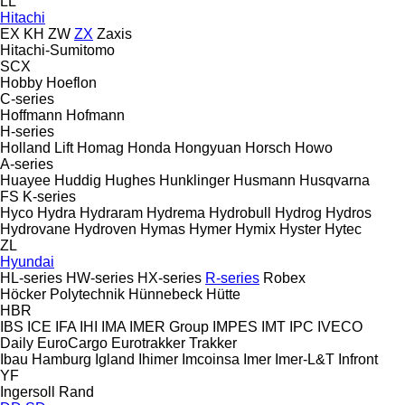
LL
Hitachi
EX
KH
ZW
ZX
Zaxis
Hitachi-Sumitomo
SCX
Hobby
Hoeflon
C-series
Hoffmann
Hofmann
H-series
Holland Lift
Homag
Honda
Hongyuan
Horsch
Howo
A-series
Huayee
Huddig
Hughes
Hunklinger
Husmann
Husqvarna
FS
K-series
Hyco
Hydra
Hydraram
Hydrema
Hydrobull
Hydrog
Hydros
Hydrovane
Hydroven
Hymas
Hymer
Hymix
Hyster
Hytec
ZL
Hyundai
HL-series
HW-series
HX-series
R-series
Robex
Höcker Polytechnik
Hünnebeck
Hütte
HBR
IBS
ICE
IFA
IHI
IMA
IMER Group
IMPES
IMT
IPC
IVECO
Daily
EuroCargo
Eurotrakker
Trakker
Ibau Hamburg
Igland
Ihimer
Imcoinsa
Imer
Imer-L&T
Infront
YF
Ingersoll Rand