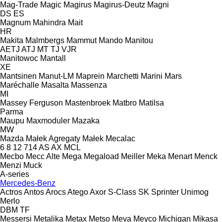
Mag-Trade
Magic
Magirus
Magirus-Deutz
Magni
DS
ES
Magnum
Mahindra
Mait
HR
Makita
Malmbergs
Mammut
Mando
Manitou
AETJ
ATJ
MT
TJ
VJR
Manitowoc
Mantall
XE
Mantsinen
Manut-LM
Maprein
Marchetti
Marini
Mars
Maréchalle
Masalta
Massenza
MI
Massey Ferguson
Mastenbroek
Matbro
Matilsa
Parma
Maupu
Maxmoduler
Mazaka
MW
Mazda
Małek Agregaty
Małek
Mecalac
6
8
12
714
AS
AX
MCL
Mecbo
Mecc Alte
Mega
Megaload
Meiller
Meka
Menart
Menck
Menzi Muck
A-series
Mercedes-Benz
Actros
Antos
Arocs
Atego
Axor
S-Class
SK
Sprinter
Unimog
Merlo
DBM
TF
Messersi
Metalika
Metax
Metso
Meva
Meyco
Michigan
Mikasa