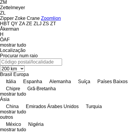
ZM
Zettelmeyer
ZL
Zipper
Zoke Crane
Zoomlion
HBT
QY
ZA
ZE
ZLJ
ZS
ZT
Åkerman
H
ÖAF
mostrar tudo
Localização
Procurar num raio
Brasil
Europa
Itália
Espanha
Alemanha
Suíça
Países Baixos
Chipre
Grã-Bretanha
mostrar tudo
Ásia
China
Emirados Árabes Unidos
Turquia
mostrar tudo
outros
México
Nigéria
mostrar tudo