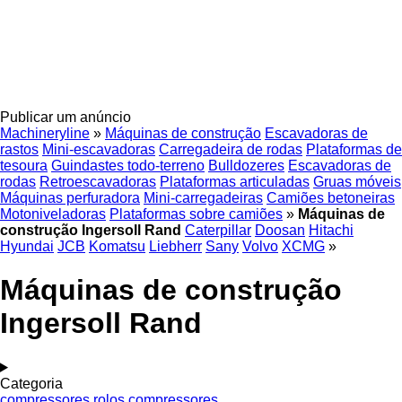
Publicar um anúncio
Machineryline
»
Máquinas de construção
Escavadoras de
rastos
Mini-escavadoras
Carregadeira de rodas
Plataformas de
tesoura
Guindastes todo-terreno
Bulldozeres
Escavadoras de
rodas
Retroescavadoras
Plataformas articuladas
Gruas móveis
Máquinas perfuradora
Mini-carregadeiras
Camiões betoneiras
Motoniveladoras
Plataformas sobre camiões
»
Máquinas de
construção Ingersoll Rand
Caterpillar
Doosan
Hitachi
Hyundai
JCB
Komatsu
Liebherr
Sany
Volvo
XCMG
»
Máquinas de construção
Ingersoll Rand
Categoria
compressores
rolos compressores