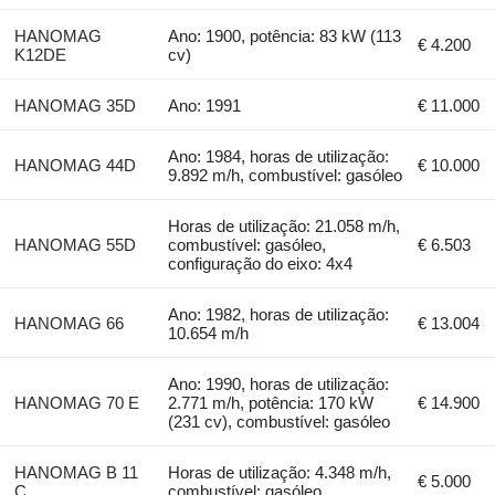
HANOMAG
Ano: 1900, potência: 83 kW (113
€ 4.200
K12DE
cv)
HANOMAG 35D
Ano: 1991
€ 11.000
Ano: 1984, horas de utilização:
HANOMAG 44D
€ 10.000
9.892 m/h, combustível: gasóleo
Horas de utilização: 21.058 m/h,
HANOMAG 55D
combustível: gasóleo,
€ 6.503
configuração do eixo: 4x4
Ano: 1982, horas de utilização:
HANOMAG 66
€ 13.004
10.654 m/h
Ano: 1990, horas de utilização:
HANOMAG 70 E
2.771 m/h, potência: 170 kW
€ 14.900
(231 cv), combustível: gasóleo
HANOMAG B 11
Horas de utilização: 4.348 m/h,
€ 5.000
C
combustível: gasóleo