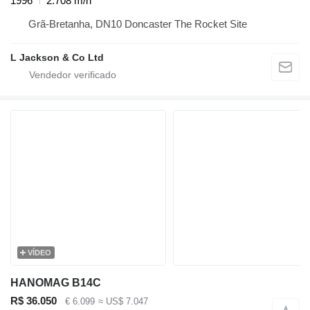
1996
2.708 m/h
Grã-Bretanha, DN10 Doncaster The Rocket Site
L Jackson & Co Ltd
VÍDEO
HANOMAG B14C
R$ 36.050
€ 6.099
≈ US$ 7.047