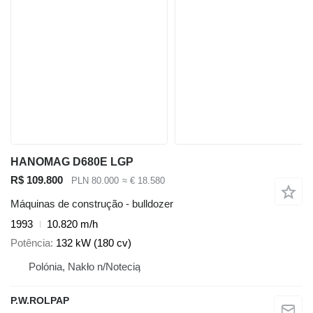
HANOMAG D680E LGP
R$ 109.800
PLN 80.000
≈ € 18.580
Máquinas de construção - bulldozer
1993
10.820 m/h
Potência
132 kW (180 cv)
Polónia, Nakło n/Notecią
P.W.ROLPAP