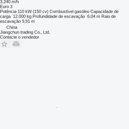
3.240 m/h
Euro 3
Potência
110 kW (150 cv)
Combustível
gasóleo
Capacidade de
carga
12.000 kg
Profundidade de escavação
6,04 m
Raio de
escavação
9,91 m
China
Jiangchun trading Co., Ltd.
Contacte o vendedor