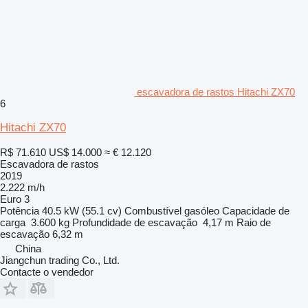
escavadora de rastos Hitachi ZX70
6
Hitachi ZX70
R$ 71.610
US$ 14.000
≈ € 12.120
Escavadora de rastos
2019
2.222 m/h
Euro 3
Potência
40.5 kW (55.1 cv)
Combustível
gasóleo
Capacidade de
carga
3.600 kg
Profundidade de escavação
4,17 m
Raio de
escavação
6,32 m
China
Jiangchun trading Co., Ltd.
Contacte o vendedor