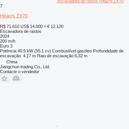
escavadora de rastos Hitachi ZX70
7
Hitachi ZX70
R$ 71.610
US$ 14.000
≈ € 12.120
Escavadora de rastos
2024
200 m/h
Euro 3
Potência
40.5 kW (55.1 cv)
Combustível
gasóleo
Profundidade de
escavação
4,17 m
Raio de escavação
6,32 m
China
Jiangchun trading Co., Ltd.
Contacte o vendedor