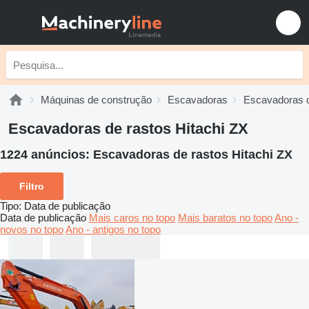
Máquinas de construção
Escavadoras
Escavadoras d
Escavadoras de rastos Hitachi ZX
1224 anúncios:
Escavadoras de rastos Hitachi ZX
Filtro
Tipo
:
Data de publicação
Data de publicação
Mais caros no topo
Mais baratos no topo
Ano -
novos no topo
Ano - antigos no topo