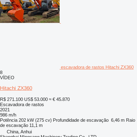
escavadora de rastos Hitachi ZX360
8
VÍDEO
Hitachi ZX360
R$ 271.100
US$ 53.000
≈ € 45.870
Escavadora de rastos
2021
986 m/h
Potência
202 kW (275 cv)
Profundidade de escavação
6,46 m
Raio
de escavação
11,1 m
China, Anhui
Shanghai Mingcang Machinery Trading Co., LTD.