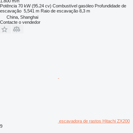
1.800 m/h
Potência
70 kW (95.24 cv)
Combustível
gasóleo
Profundidade de
escavação
5,541 m
Raio de escavação
8,3 m
China, Shanghai
Contacte o vendedor
escavadora de rastos Hitachi ZX200
9