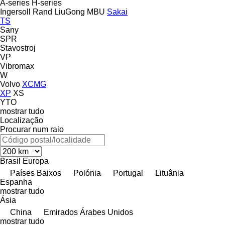
A-series
H-series
Ingersoll Rand
LiuGong
MBU
Sakai
TS
Sany
SPR
Stavostroj
VP
Vibromax
W
Volvo
XCMG
XP
XS
YTO
mostrar tudo
Localização
Procurar num raio
Brasil
Europa
Países Baixos
Polónia
Portugal
Lituânia
Espanha
mostrar tudo
Ásia
China
Emirados Árabes Unidos
mostrar tudo