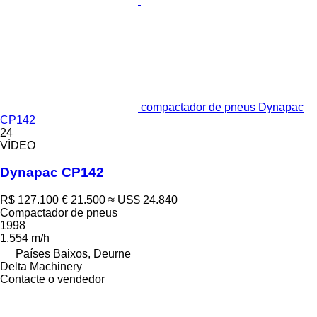
compactador de pneus Dynapac
CP142
24
VÍDEO
Dynapac CP142
R$ 127.100
€ 21.500
≈ US$ 24.840
Compactador de pneus
1998
1.554 m/h
Países Baixos, Deurne
Delta Machinery
Contacte o vendedor