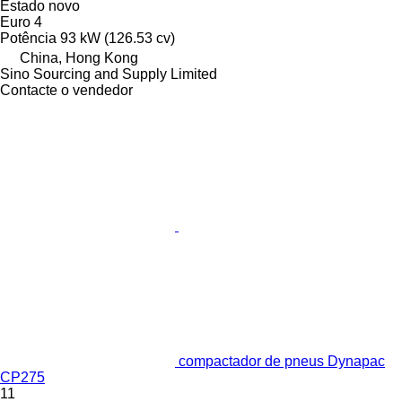
Estado
novo
Euro 4
Potência
93 kW (126.53 cv)
China, Hong Kong
Sino Sourcing and Supply Limited
Contacte o vendedor
compactador de pneus Dynapac
CP275
11