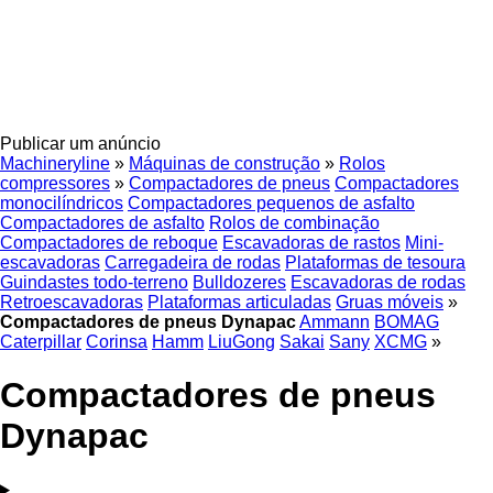
Publicar um anúncio
Machineryline
»
Máquinas de construção
»
Rolos
compressores
»
Compactadores de pneus
Compactadores
monocilíndricos
Compactadores pequenos de asfalto
Compactadores de asfalto
Rolos de combinação
Compactadores de reboque
Escavadoras de rastos
Mini-
escavadoras
Carregadeira de rodas
Plataformas de tesoura
Guindastes todo-terreno
Bulldozeres
Escavadoras de rodas
Retroescavadoras
Plataformas articuladas
Gruas móveis
»
Compactadores de pneus Dynapac
Ammann
BOMAG
Caterpillar
Corinsa
Hamm
LiuGong
Sakai
Sany
XCMG
»
Compactadores de pneus
Dynapac