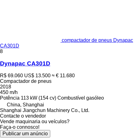
compactador de pneus Dynapac
CA301D
8
Dynapac CA301D
R$ 69.060
US$ 13.500
≈ € 11.680
Compactador de pneus
2018
450 m/h
Potência
113 kW (154 cv)
Combustível
gasóleo
China, Shanghai
Shanghai Jiangchun Machinery Co., Ltd.
Contacte o vendedor
Vende maquinaria ou veículos?
Faça-o connosco!
Publicar um anúncio