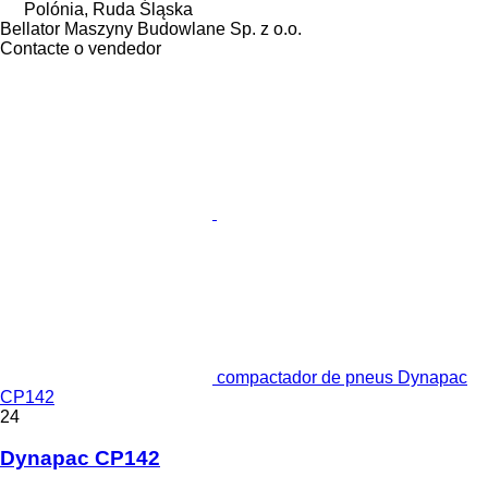
Polónia, Ruda Śląska
Bellator Maszyny Budowlane Sp. z o.o.
Contacte o vendedor
compactador de pneus Dynapac
CP142
24
Dynapac CP142