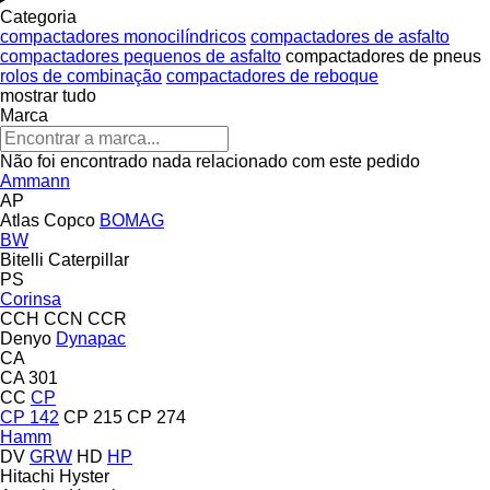
Categoria
compactadores monocilíndricos
compactadores de asfalto
compactadores pequenos de asfalto
compactadores de pneus
rolos de combinação
compactadores de reboque
mostrar tudo
Marca
Não foi encontrado nada relacionado com este pedido
Ammann
AP
Atlas Copco
BOMAG
BW
Bitelli
Caterpillar
PS
Corinsa
CCH
CCN
CCR
Denyo
Dynapac
CA
CA 301
CC
CP
CP 142
CP 215
CP 274
Hamm
DV
GRW
HD
HP
Hitachi
Hyster