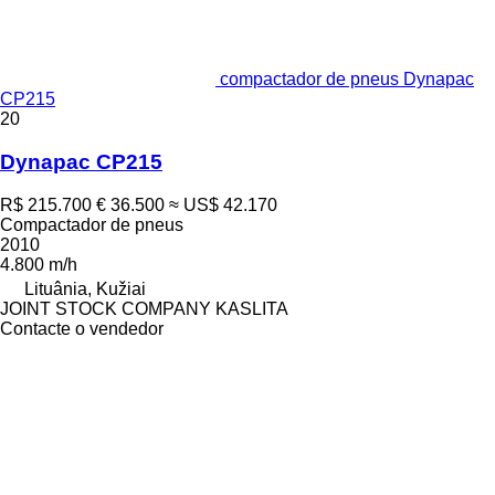
compactador de pneus Dynapac
CP215
20
Dynapac CP215
R$ 215.700
€ 36.500
≈ US$ 42.170
Compactador de pneus
2010
4.800 m/h
Lituânia, Kužiai
JOINT STOCK COMPANY KASLITA
Contacte o vendedor