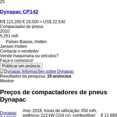
25
Dynapac CP142
R$ 115.200
€ 19.500
≈ US$ 22.530
Compactador de pneus
2010
5.251 m/h
Países Baixos, Holten
Jansen Holten
Contacte o vendedor
Vende maquinaria ou veículos?
Faça-o connosco!
Publicar um anúncio
Informações sobre Dynapac
Resultados da pesquisa:
19 anúncios
Mostrar
Preços de compactadores de pneus
Dynapac
Ano: 2018, horas de utilização: 450 m/h,
Dynapac
potência: 113 kW (154 cv), combustível:
€ 11.680