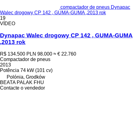
compactador de pneus Dynapac
Walec drogowy CP 142 , GUMA-GUMA ,2013 rok
19
VÍDEO
Dynapac Walec drogowy CP 142 , GUMA-GUMA
,2013 rok
R$ 134.500
PLN 98.000
≈ € 22.760
Compactador de pneus
2013
Potência
74 kW (101 cv)
Polónia, Grodków
BEATA PALAK FHU
Contacte o vendedor