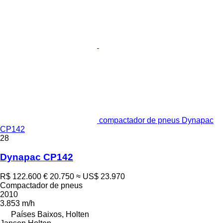
compactador de pneus Dynapac
CP142
28
Dynapac CP142
R$ 122.600
€ 20.750
≈ US$ 23.970
Compactador de pneus
2010
3.853 m/h
Países Baixos, Holten