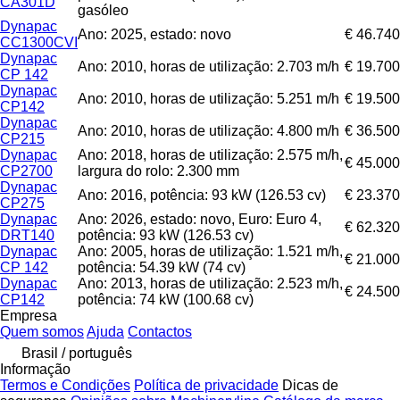
CA301D
gasóleo
Dynapac
Ano: 2025, estado: novo
€ 46.740
CC1300CVI
Dynapac
Ano: 2010, horas de utilização: 2.703 m/h
€ 19.700
CP 142
Dynapac
Ano: 2010, horas de utilização: 5.251 m/h
€ 19.500
CP142
Dynapac
Ano: 2010, horas de utilização: 4.800 m/h
€ 36.500
CP215
Dynapac
Ano: 2018, horas de utilização: 2.575 m/h,
€ 45.000
CP2700
largura do rolo: 2.300 mm
Dynapac
Ano: 2016, potência: 93 kW (126.53 cv)
€ 23.370
CP275
Dynapac
Ano: 2026, estado: novo, Euro: Euro 4,
€ 62.320
DRT140
potência: 93 kW (126.53 cv)
Dynapac
Ano: 2005, horas de utilização: 1.521 m/h,
€ 21.000
CP 142
potência: 54.39 kW (74 cv)
Dynapac
Ano: 2013, horas de utilização: 2.523 m/h,
€ 24.500
CP142
potência: 74 kW (100.68 cv)
Empresa
Quem somos
Ajuda
Contactos
Brasil / português
Informação
Termos e Condições
Política de privacidade
Dicas de