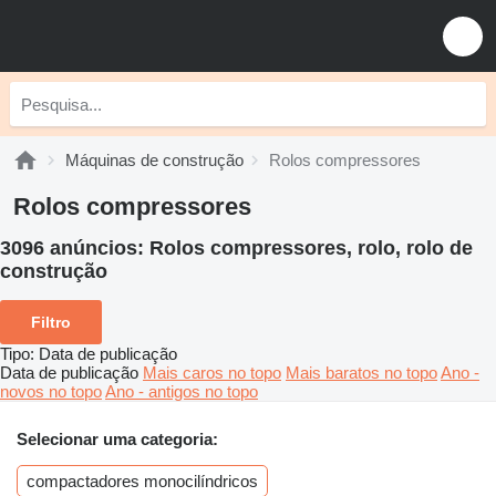
Máquinas de construção
Rolos compressores
Rolos compressores
3096 anúncios:
Rolos compressores, rolo, rolo de
construção
Filtro
Tipo
:
Data de publicação
Data de publicação
Mais caros no topo
Mais baratos no topo
Ano -
novos no topo
Ano - antigos no topo
Selecionar uma categoria:
compactadores monocilíndricos