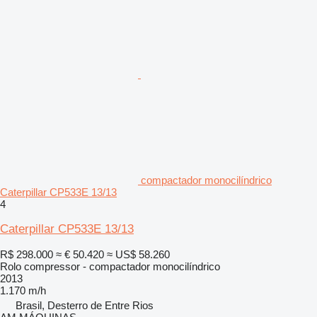
compactador monocilíndrico
Caterpillar CP533E 13/13
4
Caterpillar CP533E 13/13
R$ 298.000
≈ € 50.420
≈ US$ 58.260
Rolo compressor - compactador monocilíndrico
2013
1.170 m/h
Brasil, Desterro de Entre Rios