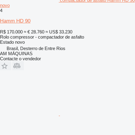
compactador de asfalto Hamm HD 90
novo
4
Hamm HD 90
R$ 170.000
≈ € 28.760
≈ US$ 33.230
Rolo compressor - compactador de asfalto
Estado
novo
Brasil, Desterro de Entre Rios
AM MÁQUINAS
Contacte o vendedor