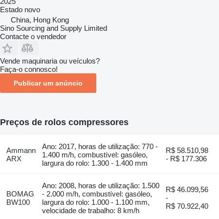
2025
Estado
novo
China, Hong Kong
Sino Sourcing and Supply Limited
Contacte o vendedor
Vende maquinaria ou veículos?
Faça-o connosco!
Publicar um anúncio
Preços de rolos compressores
Ano: 2017, horas de utilização: 770 -
Ammann
R$ 58.510,98
1.400 m/h, combustível: gasóleo,
ARX
- R$ 177.306
largura do rolo: 1.300 - 1.400 mm
Ano: 2008, horas de utilização: 1.500
R$ 46.099,56
BOMAG
- 2.000 m/h, combustível: gasóleo,
-
BW100
largura do rolo: 1.000 - 1.100 mm,
R$ 70.922,40
velocidade de trabalho: 8 km/h