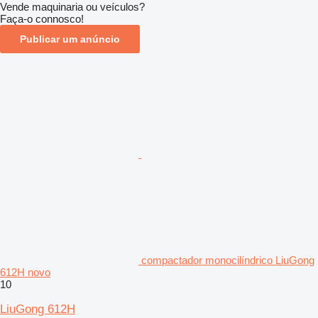
Vende maquinaria ou veículos?
Faça-o connosco!
Publicar um anúncio
compactador monocilíndrico LiuGong
612H novo
10
LiuGong 612H