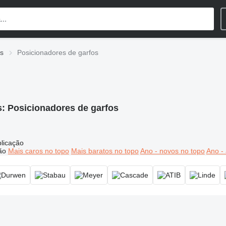
s
Posicionadores de garfos
s:
Posicionadores de garfos
licação
ão
Mais caros no topo
Mais baratos no topo
Ano - novos no topo
Ano - 