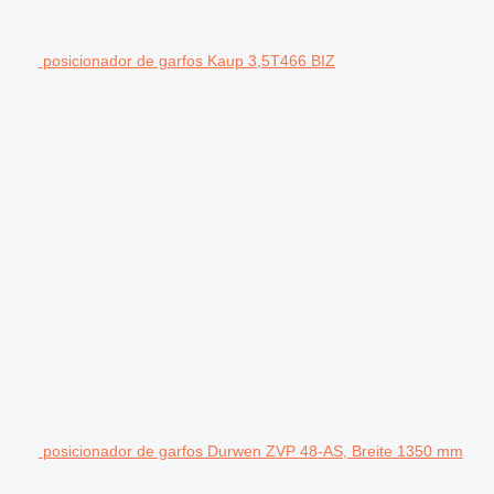
posicionador de garfos Kaup 3,5T466 BIZ
posicionador de garfos Durwen ZVP 48-AS, Breite 1350 mm