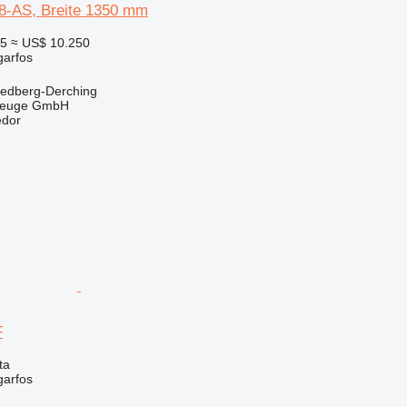
8-AS, Breite 1350 mm
25
≈ US$ 10.250
garfos
iedberg-Derching
zeuge GmbH
edor
F
ta
garfos