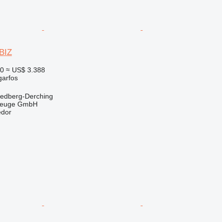
BIZ
50
≈ US$ 3.388
garfos
iedberg-Derching
zeuge GmbH
edor