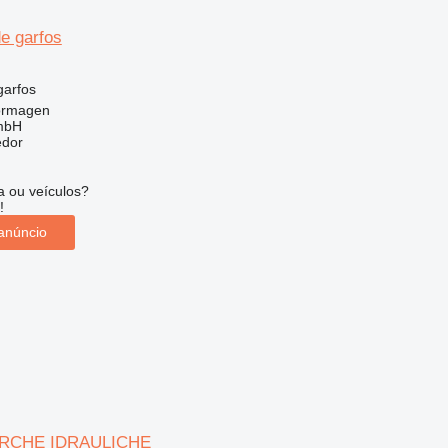
e garfos
garfos
ormagen
mbH
edor
 ou veículos?
!
anúncio
ORCHE IDRAULICHE