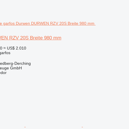
EN RZV 20S Breite 980 mm
50
≈ US$ 2.010
garfos
iedberg-Derching
zeuge GmbH
edor