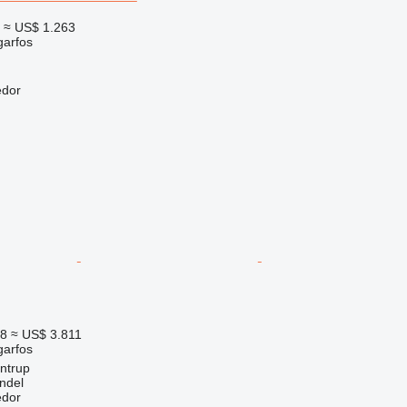
≈ US$ 1.263
garfos
edor
18
≈ US$ 3.811
garfos
ntrup
ndel
edor