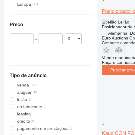
7
Europa
Posicionador d
Alemanha
Países Baixos
Leilão
Preço
Itália
Posicionador de 
Alemanha, D
Polónia
Euro Auctions G
–
Grã-Bretanha
Contacte o vend
Dinamarca
Áustria
Vende maquinaria
Hungria
Faça-o connosco
mostrar tudo
Publicar um 
Tipo de anúncio
venda
aluguer
leilão
do fabricante
leasing
crédito
1
pagamento em prestações
Kaup CON F