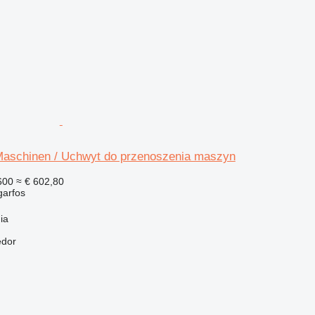
r Maschinen / Uchwyt do przenoszenia maszyn
600
≈ € 602,80
garfos
ia
edor