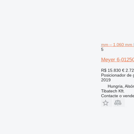
mm – 1.060 mm |
5
Meyer 6-0125G
R$ 15.830
€ 2.7
Posicionador de 
2019
Hungria, Als
Tibatech Kft.
Contacte o vend