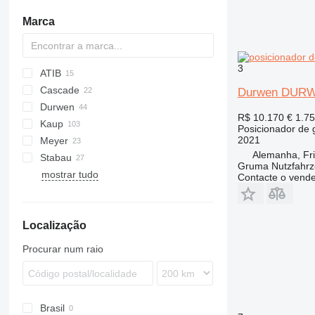
Marca
3
ATIB
Cascade
AZ
Durwen DURW
Durwen
DP
R$ 10.170
€ 1.7
Kaup
GP
DPK
3800
Posicionador de 
2021
Meyer
RZV
580
Alemanha, Fr
Stabau
ZVP
Gruma Nutzfahr
mostrar tudo
S8
Contacte o vend
S11
S12
Localização
Procurar num raio
Brasil