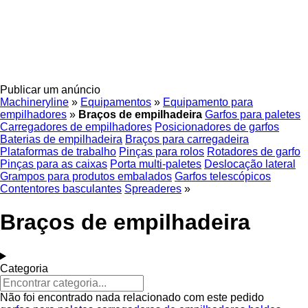
Publicar um anúncio
Machineryline
»
Equipamentos
»
Equipamento para
empilhadores
»
Braços de empilhadeira
Garfos para paletes
Carregadores de empilhadores
Posicionadores de garfos
Baterias de empilhadeira
Braços para carregadeira
Plataformas de trabalho
Pinças para rolos
Rotadores de garfo
Pinças para as caixas
Porta multi-paletes
Deslocação lateral
Grampos para produtos embalados
Garfos telescópicos
Contentores basculantes
Spreaderes
»
Braços de empilhadeira
Categoria
Não foi encontrado nada relacionado com este pedido