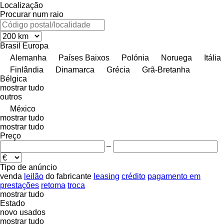
Localização
Procurar num raio
Brasil
Europa
Alemanha
Países Baixos
Polónia
Noruega
Itália
Finlândia
Dinamarca
Grécia
Grã-Bretanha
Bélgica
mostrar tudo
outros
México
mostrar tudo
mostrar tudo
Preço
–
Tipo de anúncio
venda
leilão
do fabricante
leasing
crédito
pagamento em
prestações
retoma
troca
mostrar tudo
Estado
novo
usados
mostrar tudo