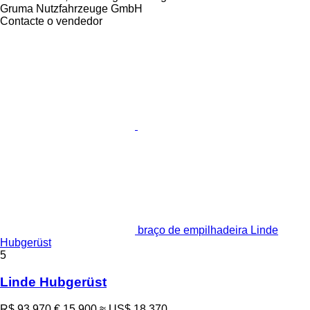
Gruma Nutzfahrzeuge GmbH
Contacte o vendedor
braço de empilhadeira Linde
Hubgerüst
5
Linde Hubgerüst
R$ 93.970
€ 15.900
≈ US$ 18.370