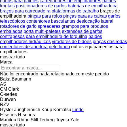
garfos para paletes
carregadores de empilhadores
baldes
frontais
posicionadores de garfos
baterias de empilhadeira
braços para carregadeira
plataformas de trabalho
braços de
empilhadeira
pinças para rolos
pinças para as caixas
garfos
telescópicos
contentores basculantes
deslocação lateral
rotadores de garfo
spreaderes
grampos para produtos
embalados
porta multi-paletes
extensões de garfos
contrapesos para empilhadeira de forquilha
baldes
empilhadores hidráulicos
viradores de bidões
pinças das rodas
contentores de abertura pelo fundo
outros equipamentos para
empilhadores
mostrar tudo
Marca
Não foi encontrado nada relacionado com este pedido
Baka
Baumann
AS
CM
Clark
C-series
Durwen
RZV
Hyster
Jungheinrich
Kaup
Komatsu
Linde
E-series
H-series
Manitou
Rhino
Still
Terberg
Toyota
Yale
mostrar tudo