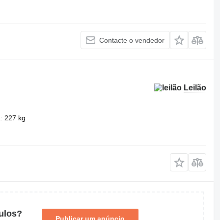
Contacte o vendedor
Leilão
a
227 kg
ulos?
Publicar um anúncio