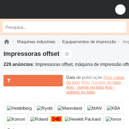
Maquinas industriais
Equipamentos de impressão
Imp
Impressoras offset
229 anúncios:
Impressoras offset, máquina de impressão offs
Data de publicação
Mais caros
no topo
Mais baratos no topo
Ano - novos no topo
Ano -
antigos no topo