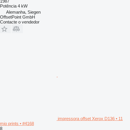
1987
Potência
4 kW
Alemanha, Siegen
OffsetPoint GmbH
Contacte o vendedor
impressora offset Xerox D136 • 11
mio prints • #4168
8