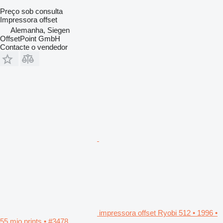
Preço sob consulta
Impressora offset
Alemanha, Siegen
OffsetPoint GmbH
Contacte o vendedor
impressora offset Ryobi 512 • 1996 •
55 mio prints • #3478