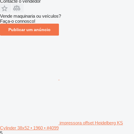
Contacte o vendedor
Vende maquinaria ou veículos?
Faça-o connosco!
Publicar um anúncio
impressora offset Heidelberg KS
Cylinder 38x52 • 1960 • #4099
5