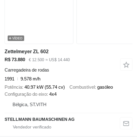
VÍDEO
Zettelmeyer ZL 602
R$ 73.880
€ 12.500
≈ US$ 14.440
Carregadeira de rodas
1991
9.578 m/h
Potência
40.97 kW (55.74 cv)
Combustível
gasóleo
Configuração do eixo
4x4
Bélgica, ST.VITH
STELLMANN BAUMASCHINEN AG