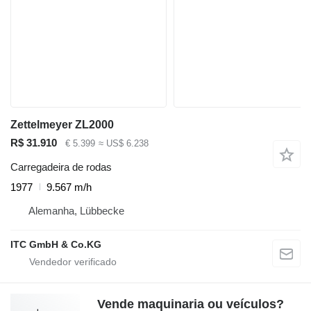
Zettelmeyer ZL2000
R$ 31.910
€ 5.399
≈ US$ 6.238
Carregadeira de rodas
1977
9.567 m/h
Alemanha, Lübbecke
ITC GmbH & Co.KG
Vende maquinaria ou veículos?