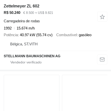
Zettelmeyer ZL 602
R$ 50.240
€ 8.500
≈ US$ 9.821
Carregadeira de rodas
1992
15.674 m/h
Potência
40.97 kW (55.74 cv)
Combustível
gasóleo
Bélgica, ST.VITH
STELLMANN BAUMASCHINEN AG