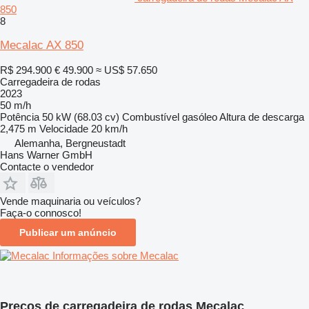
850
8
Mecalac AX 850
R$ 294.900
€ 49.900
≈ US$ 57.650
Carregadeira de rodas
2023
50 m/h
Potência
50 kW (68.03 cv)
Combustível
gasóleo
Altura de descarga
2,475 m
Velocidade
20 km/h
Alemanha, Bergneustadt
Hans Warner GmbH
Contacte o vendedor
Vende maquinaria ou veículos?
Faça-o connosco!
Publicar um anúncio
Informações sobre Mecalac
Preços de carregadeira de rodas Mecalac