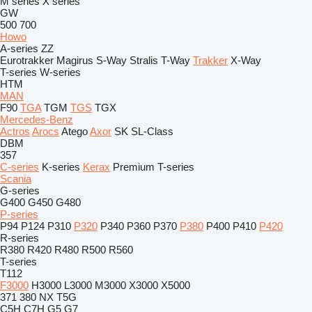
M series
X series
GW
500
700
Howo
A-series
ZZ
Eurotrakker
Magirus
S-Way
Stralis
T-Way
Trakker
X-Way
T-series
W-series
HTM
MAN
F90
TGA
TGM
TGS
TGX
Mercedes-Benz
Actros
Arocs
Atego
Axor
SK
SL-Class
DBM
357
C-series
K-series
Kerax
Premium
T-series
Scania
G-series
G400
G450
G480
P-series
P94
P124
P310
P320
P340
P360
P370
P380
P400
P410
P420
R-series
R380
R420
R480
R500
R560
T-series
T112
F3000
H3000
L3000
M3000
X3000
X5000
371
380
NX
T5G
C5H
C7H
G5
G7