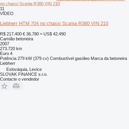
no chassi Scania R380 VIN 210
11
VÍDEO
Liebherr HTM 704 no chassi Scania R380 VIN 210
R$ 217.400
€ 36.780
≈ US$ 42.490
Camião betoneira
2007
273.720 km
Euro 4
Potência
279 kW (379 cv)
Combustível
gasóleo
Marca da betoneira
Liebherr
Eslováquia, Levice
SLOVAK FINANCE s.r.o.
Contacte o vendedor