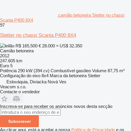
camião betoneira Stetter no chassi
Scania P400 8X4
97
Stetter no chassi Scania P400 8X4
R$ 165.500
€ 28.000
≈ US$ 32.350
Camião betoneira
2012
247.605 km
Euro 5
Potência
290 kW (394 cv)
Combustível
gasóleo
Volume
87,75 m³
Configuração do eixo
8x4
Marca da betoneira
Stetter
Eslováquia, Diviacka Nová Ves
Veacom s.r.o.
Contacte o vendedor
Inscreva-se para receber os anúncios novos desta secção
Subscrever
Ao clicar aqui, está a aceitar a nossa
Política de Privacidade
e os