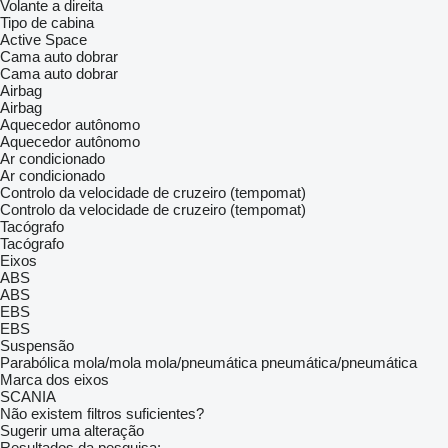
Volante a direita
Tipo de cabina
Active Space
Cama auto dobrar
Cama auto dobrar
Airbag
Airbag
Aquecedor autônomo
Aquecedor autônomo
Ar condicionado
Ar condicionado
Controlo da velocidade de cruzeiro (tempomat)
Controlo da velocidade de cruzeiro (tempomat)
Tacógrafo
Tacógrafo
Eixos
ABS
ABS
EBS
EBS
Suspensão
Parabólica
mola/mola
mola/pneumática
pneumática/pneumática
Marca dos eixos
SCANIA
Não existem filtros suficientes?
Sugerir uma alteração
Resultados da pesquisa: