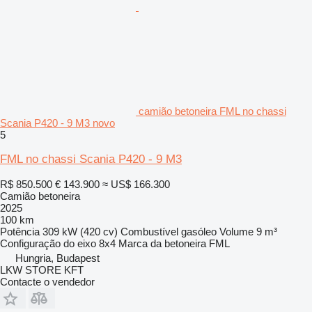
camião betoneira FML no chassi
Scania P420 - 9 M3 novo
5
FML no chassi Scania P420 - 9 M3
R$ 850.500
€ 143.900
≈ US$ 166.300
Camião betoneira
2025
100 km
Potência
309 kW (420 cv)
Combustível
gasóleo
Volume
9 m³
Configuração do eixo
8x4
Marca da betoneira
FML
Hungria, Budapest
LKW STORE KFT
Contacte o vendedor