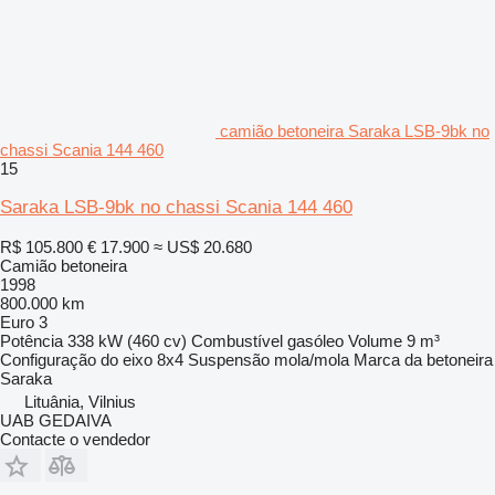
camião betoneira Saraka LSB-9bk no
chassi Scania 144 460
15
Saraka LSB-9bk no chassi Scania 144 460
R$ 105.800
€ 17.900
≈ US$ 20.680
Camião betoneira
1998
800.000 km
Euro 3
Potência
338 kW (460 cv)
Combustível
gasóleo
Volume
9 m³
Configuração do eixo
8x4
Suspensão
mola/mola
Marca da betoneira
Saraka
Lituânia, Vilnius
UAB GEDAIVA
Contacte o vendedor