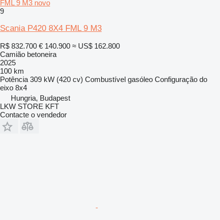
FML 9 M3 novo
9
Scania P420 8X4 FML 9 M3
R$ 832.700
€ 140.900
≈ US$ 162.800
Camião betoneira
2025
100 km
Potência
309 kW (420 cv)
Combustível
gasóleo
Configuração do
eixo
8x4
Hungria, Budapest
LKW STORE KFT
Contacte o vendedor