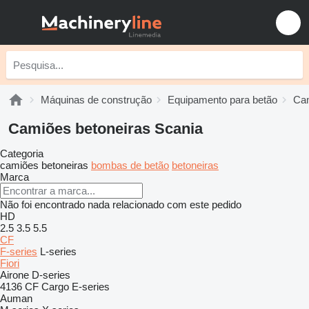
Máquinas de construção
Equipamento para betão
Cam
Camiões betoneiras Scania
Categoria
camiões betoneiras
bombas de betão
betoneiras
Marca
Não foi encontrado nada relacionado com este pedido
HD
2.5
3.5
5.5
CF
F-series
L-series
Fiori
Airone
D-series
4136
CF
Cargo
E-series
Auman