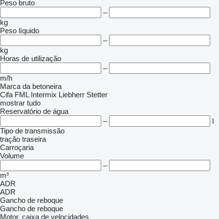
Peso bruto
–
kg
Peso líquido
–
kg
Horas de utilização
–
m/h
Marca da betoneira
Cifa
FML
Intermix
Liebherr
Stetter
mostrar tudo
Reservatório de água
–
l
Tipo de transmissão
tração traseira
Carroçaria
Volume
–
m³
ADR
ADR
Gancho de reboque
Gancho de reboque
Motor, caixa de velocidades