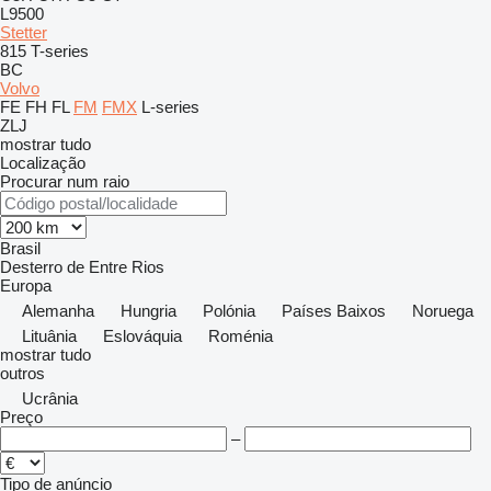
L9500
Stetter
815
T-series
BC
Volvo
FE
FH
FL
FM
FMX
L-series
ZLJ
mostrar tudo
Localização
Procurar num raio
Brasil
Desterro de Entre Rios
Europa
Alemanha
Hungria
Polónia
Países Baixos
Noruega
Lituânia
Eslováquia
Roménia
mostrar tudo
outros
Ucrânia
Preço
–
Tipo de anúncio