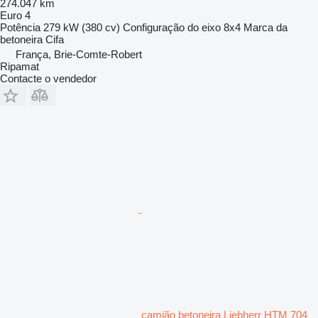
274.047 km
Euro 4
Potência
279 kW (380 cv)
Configuração do eixo
8x4
Marca da
betoneira
Cifa
França, Brie-Comte-Robert
Ripamat
Contacte o vendedor
camião betoneira Liebherr HTM 704