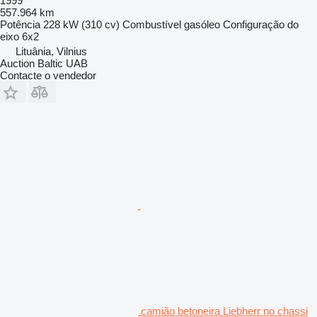
1999
557.964 km
Potência
228 kW (310 cv)
Combustível
gasóleo
Configuração do
eixo
6x2
Lituânia, Vilnius
Auction Baltic UAB
Contacte o vendedor
camião betoneira Liebherr no chassi