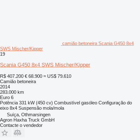
camião betoneira Scania G450 8x4
SWS Mischer/Kipper
19
Scania G450 8x4 SWS Mischer/Kipper
R$ 407.200
€ 68.900
≈ US$ 79.610
Camião betoneira
2014
283.000 km
Euro 6
Potência
331 kW (450 cv)
Combustível
gasóleo
Configuração do
eixo
8x4
Suspensão
mola/mola
Suíça, Othmarsingen
Agron Haxha Truck GmbH
Contacte o vendedor