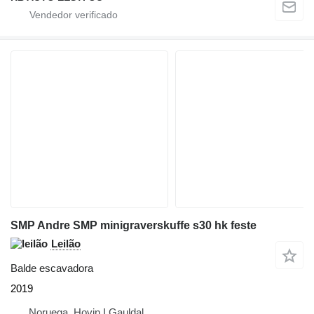
SMP Andre SMP minigraverskuffe s30 hk feste
Leilão
Balde escavadora
2019
Noruega, Hovin I Gauldal