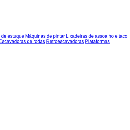
 de estuque
Máquinas de pintar
Lixadeiras de assoalho e taco
Escavadoras de rodas
Retroescavadoras
Plataformas