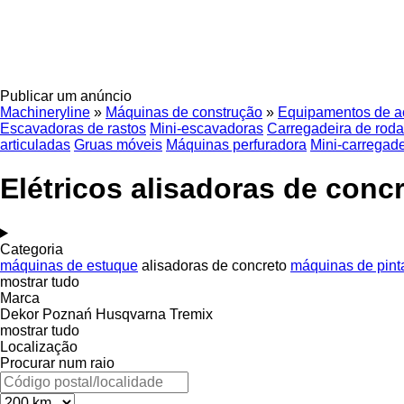
Publicar um anúncio
Machineryline
»
Máquinas de construção
»
Equipamentos de a
Escavadoras de rastos
Mini-escavadoras
Carregadeira de rod
articuladas
Gruas móveis
Máquinas perfuradora
Mini-carregade
Elétricos alisadoras de conc
Categoria
máquinas de estuque
alisadoras de concreto
máquinas de pint
mostrar tudo
Marca
Dekor Poznań
Husqvarna
Tremix
mostrar tudo
Localização
Procurar num raio