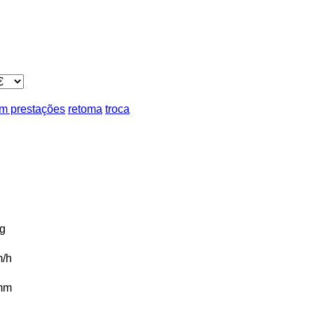
m prestações
retoma
troca
g
/h
mm