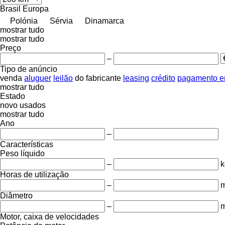
Brasil
Europa
Polónia
Sérvia
Dinamarca
mostrar tudo
mostrar tudo
Preço
–
Tipo de anúncio
venda
aluguer
leilão
do fabricante
leasing
crédito
pagamento e
mostrar tudo
Estado
novo
usados
mostrar tudo
Ano
–
Características
Peso líquido
–
k
Horas de utilização
–
m
Diâmetro
–
Motor, caixa de velocidades