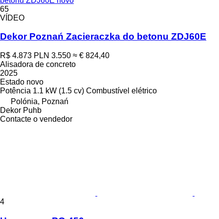
betonu ZDJ60E novo
65
VÍDEO
Dekor Poznań Zacieraczka do betonu ZDJ60E
R$ 4.873
PLN 3.550
≈ € 824,40
Alisadora de concreto
2025
Estado
novo
Potência
1.1 kW (1.5 cv)
Combustível
elétrico
Polónia, Poznań
Dekor Puhb
Contacte o vendedor
4