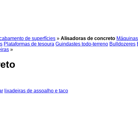
cabamento de superfícies
»
Alisadoras de concreto
Máquinas
as
Plataformas de tesoura
Guindastes todo-terreno
Bulldozeres
iras
»
reto
ar
lixadeiras de assoalho e taco