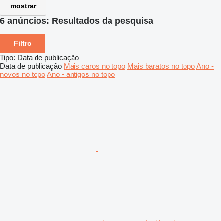
mostrar
6 anúncios:
Resultados da pesquisa
Filtro
Tipo
:
Data de publicação
Data de publicação
Mais caros no topo
Mais baratos no topo
Ano -
novos no topo
Ano - antigos no topo