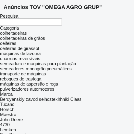
Anúncios TOV "OMEGA AGRO GRUP"
Pesquisa
Categoria
colheitadeiras
colheitadeiras de grãos
ceifeiras
ceifeiras de girassol
máquinas de lavoura
charruas reversíveis
semeadura e máquinas para plantação
semeadores monogrão pneumáticos
transporte de máquinas
reboques de trasfega
máquinas de aspersão e rega
pulverizadores automotores
Marca
Berdyanskiy zavod selhoztekhhniki
Claas
Tucano
Horsch
Maestro
John Deere
4730
Lemken