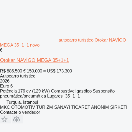
autocarro turístico Otokar NAVİGO
MEGA 35+1+1 novo
6
Otokar NAVİGO MEGA 35+1+1
R$ 886.500
€ 150.000
≈ US$ 173.300
Autocarro turístico
2026
Euro 6
Potência
176 cv (129 kW)
Combustível
gasóleo
Suspensão
pneumática/pneumática
Lugares
35+1+1
Turquia, İstanbul
MKC OTOMOTİV TURİZM SANAYİ TİCARET ANONİM ŞİRKETİ
Contacte o vendedor