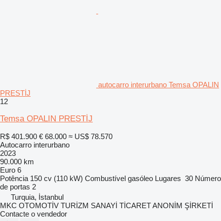
autocarro interurbano Temsa OPALIN
PRESTİJ
12
Temsa OPALIN PRESTİJ
R$ 401.900
€ 68.000
≈ US$ 78.570
Autocarro interurbano
2023
90.000 km
Euro 6
Potência
150 cv (110 kW)
Combustível
gasóleo
Lugares
30
Número
de portas
2
Turquia, İstanbul
MKC OTOMOTİV TURİZM SANAYİ TİCARET ANONİM ŞİRKETİ
Contacte o vendedor