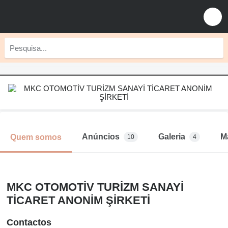
Anúncios
Galeria
M
Quem somos
10
4
MKC OTOMOTİV TURİZM SANAYİ
TİCARET ANONİM ŞİRKETİ
Contactos