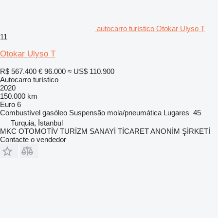
autocarro turístico Otokar Ulyso T
11
Otokar Ulyso T
R$ 567.400
€ 96.000
≈ US$ 110.900
Autocarro turístico
2020
150.000 km
Euro 6
Combustível
gasóleo
Suspensão
mola/pneumática
Lugares
45
Turquia, İstanbul
MKC OTOMOTİV TURİZM SANAYİ TİCARET ANONİM ŞİRKETİ
Contacte o vendedor