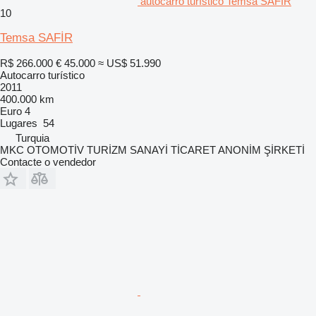
autocarro turístico Temsa SAFİR
10
Temsa SAFİR
R$ 266.000
€ 45.000
≈ US$ 51.990
Autocarro turístico
2011
400.000 km
Euro 4
Lugares
54
Turquia
MKC OTOMOTİV TURİZM SANAYİ TİCARET ANONİM ŞİRKETİ
Contacte o vendedor