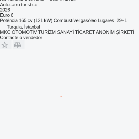
Autocarro turístico
2026
Euro 6
Potência
165 cv (121 kW)
Combustível
gasóleo
Lugares
29+1
Turquia, İstanbul
MKC OTOMOTİV TURİZM SANAYİ TİCARET ANONİM ŞİRKETİ
Contacte o vendedor