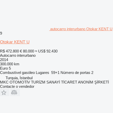
autocarro interurbano Otokar KENT U
9
Otokar KENT U
R$ 472.800
€ 80.000
≈ US$ 92.430
Autocarro interurbano
2014
300.000 km
Euro 5
Combustível
gasóleo
Lugares
59+1
Número de portas
2
Turquia, İstanbul
MKC OTOMOTİV TURİZM SANAYİ TİCARET ANONİM ŞİRKETİ
Contacte o vendedor