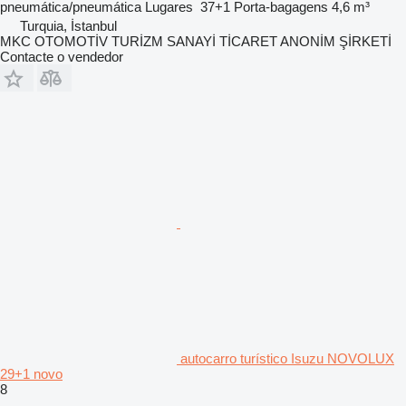
pneumática/pneumática
Lugares
37+1
Porta-bagagens
4,6 m³
Turquia, İstanbul
MKC OTOMOTİV TURİZM SANAYİ TİCARET ANONİM ŞİRKETİ
Contacte o vendedor
autocarro turístico Isuzu NOVOLUX
29+1 novo
8