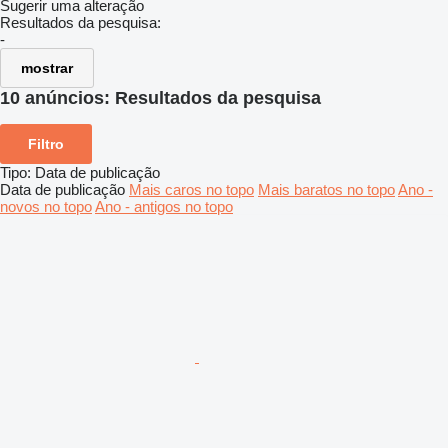
Sugerir uma alteração
Resultados da pesquisa:
-
mostrar
10 anúncios:
Resultados da pesquisa
Filtro
Tipo
:
Data de publicação
Data de publicação
Mais caros no topo
Mais baratos no topo
Ano -
novos no topo
Ano - antigos no topo