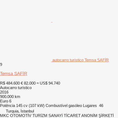
autocarro turístico Temsa SAFİR
9
Temsa SAFİR
R$ 484.600
€ 82.000
≈ US$ 94.740
Autocarro turístico
2016
900.000 km
Euro 6
Potência
145 cv (107 kW)
Combustível
gasóleo
Lugares
46
Turquia, İstanbul
MKC OTOMOTİV TURİZM SANAYİ TİCARET ANONİM ŞİRKETİ