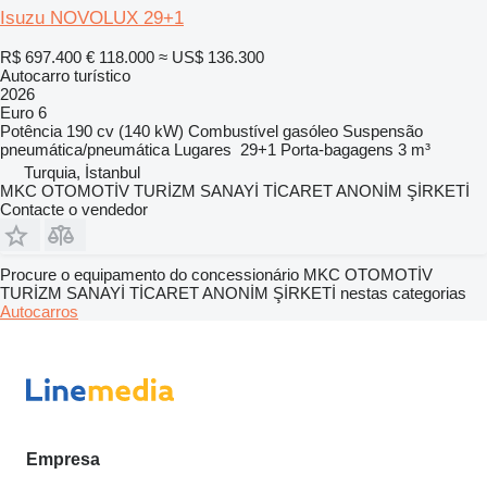
Isuzu NOVOLUX 29+1
R$ 697.400
€ 118.000
≈ US$ 136.300
Autocarro turístico
2026
Euro 6
Potência
190 cv (140 kW)
Combustível
gasóleo
Suspensão
pneumática/pneumática
Lugares
29+1
Porta-bagagens
3 m³
Turquia, İstanbul
MKC OTOMOTİV TURİZM SANAYİ TİCARET ANONİM ŞİRKETİ
Contacte o vendedor
Procure o equipamento do concessionário MKC OTOMOTİV
TURİZM SANAYİ TİCARET ANONİM ŞİRKETİ nestas categorias
Autocarros
Empresa