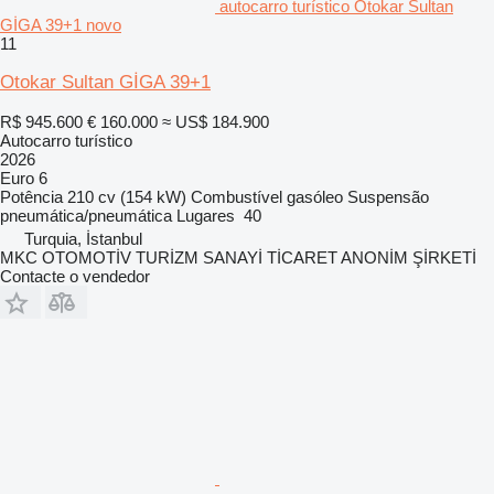
autocarro turístico Otokar Sultan
GİGA 39+1 novo
11
Otokar Sultan GİGA 39+1
R$ 945.600
€ 160.000
≈ US$ 184.900
Autocarro turístico
2026
Euro 6
Potência
210 cv (154 kW)
Combustível
gasóleo
Suspensão
pneumática/pneumática
Lugares
40
Turquia, İstanbul
MKC OTOMOTİV TURİZM SANAYİ TİCARET ANONİM ŞİRKETİ
Contacte o vendedor