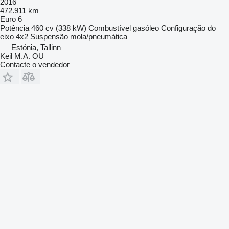
2016
472.911 km
Euro 6
Potência
460 cv (338 kW)
Combustível
gasóleo
Configuração do
eixo
4x2
Suspensão
mola/pneumática
Estónia, Tallinn
Keil M.A. OU
Contacte o vendedor