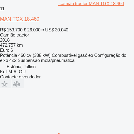
camião tractor MAN TGX 18.460
11
MAN TGX 18.460
R$ 153.700
€ 26.000
≈ US$ 30.040
Camião tractor
2018
472.757 km
Euro 6
Potência
460 cv (338 kW)
Combustível
gasóleo
Configuração do
eixo
4x2
Suspensão
mola/pneumática
Estónia, Tallinn
Keil M.A. OU
Contacte o vendedor