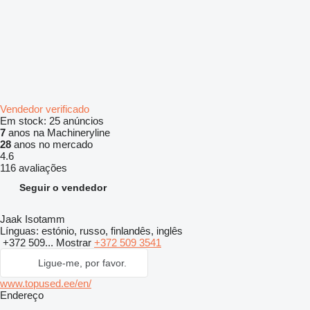
Vendedor verificado
Em stock:
25 anúncios
7
anos na Machineryline
28
anos no mercado
4.6
116 avaliações
Seguir o vendedor
Jaak Isotamm
Línguas:
estónio, russo, finlandês, inglês
+372 509...
Mostrar
+372 509 3541
Ligue-me, por favor.
www.topused.ee/en/
Endereço