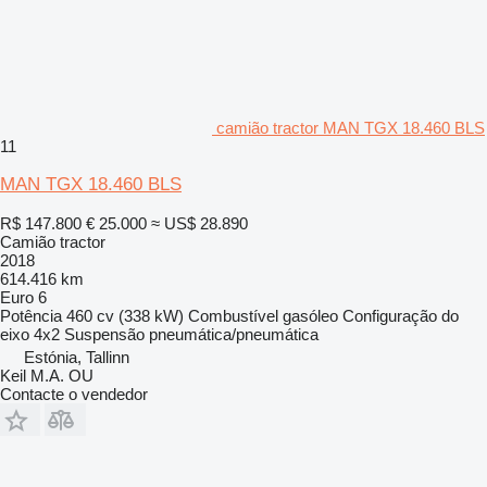
camião tractor MAN TGX 18.460 BLS
11
MAN TGX 18.460 BLS
R$ 147.800
€ 25.000
≈ US$ 28.890
Camião tractor
2018
614.416 km
Euro 6
Potência
460 cv (338 kW)
Combustível
gasóleo
Configuração do
eixo
4x2
Suspensão
pneumática/pneumática
Estónia, Tallinn
Keil M.A. OU
Contacte o vendedor