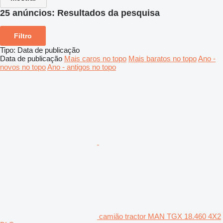
25 anúncios:
Resultados da pesquisa
Filtro
Tipo
:
Data de publicação
Data de publicação
Mais caros no topo
Mais baratos no topo
Ano -
novos no topo
Ano - antigos no topo
camião tractor MAN TGX 18.460 4X2