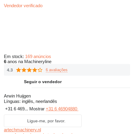
Vendedor verificado
Em stock:
169 anúncios
6
anos na Machineryline
4.3
6 avaliações
Seguir o vendedor
Arwin Huijgen
Línguas:
inglês, neerlandês
+31 6 469...
Mostrar
+31 6 46904880
Ligue-me, por favor.
artechmachinery.nl