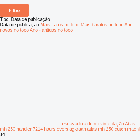
Filtro
Tipo
:
Data de publicação
Data de publicação
Mais caros no topo
Mais baratos no topo
Ano -
novos no topo
Ano - antigos no topo
escavadora de movimentação Atlas
mh 250 handler 7214 hours overslagkraan atlas mh 250 dutch machi
14