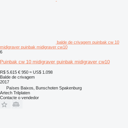
balde de crivagem puinbak cw 10
midigraver puinbak midigraver cw10
6
Puinbak cw 10 midigraver puinbak midigraver cw10
R$ 5.615
€ 950
≈ US$ 1.098
Balde de crivagem
2017
Países Baixos, Bunschoten Spakenburg
Artech Trilplaten
Contacte o vendedor