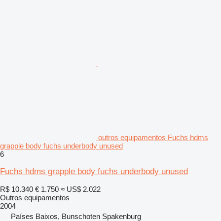
outros equipamentos Fuchs hdms
grapple body fuchs underbody unused
6
Fuchs hdms grapple body fuchs underbody unused
R$ 10.340
€ 1.750
≈ US$ 2.022
Outros equipamentos
2004
Países Baixos, Bunschoten Spakenburg