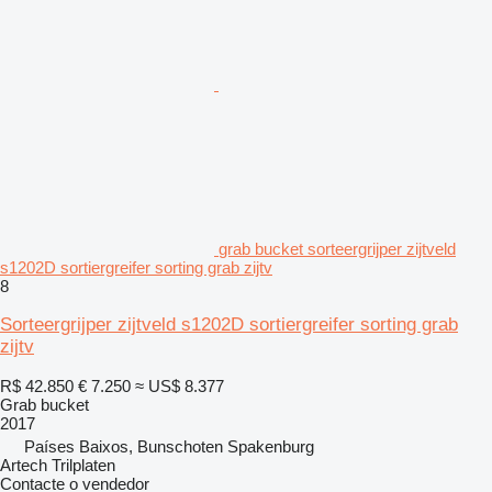
grab bucket sorteergrijper zijtveld
s1202D sortiergreifer sorting grab zijtv
8
Sorteergrijper zijtveld s1202D sortiergreifer sorting grab
zijtv
R$ 42.850
€ 7.250
≈ US$ 8.377
Grab bucket
2017
Países Baixos, Bunschoten Spakenburg
Artech Trilplaten
Contacte o vendedor