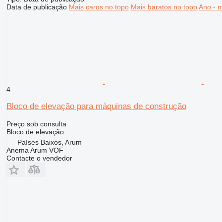
Data de publicação
Mais caros no topo
Mais baratos no topo
Ano - n
4
Bloco de elevação para máquinas de construção
Preço sob consulta
Bloco de elevação
Países Baixos, Arum
Anema Arum VOF
Contacte o vendedor