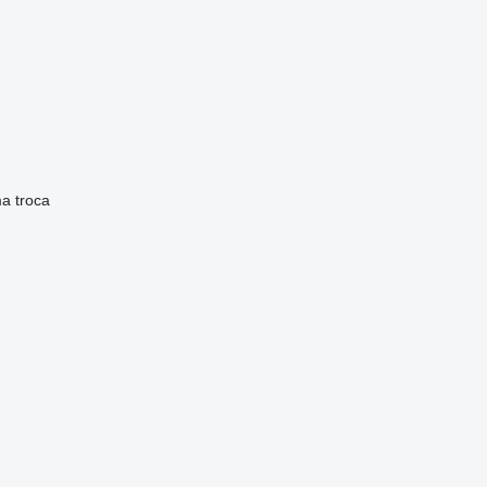
ma
troca