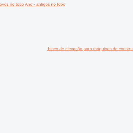
ovos no topo
Ano - antigos no topo
bloco de elevação para máquinas de constr