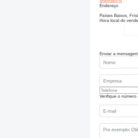
anemabv.nl
Endereço
Países Baixos, Frí
Hora local do vend
Enviar a mensage
Verifique o número d