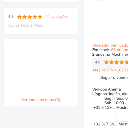
29 avaliações
4.8
Source: Google Maps
Vendedor verificad
Em stock:
68 anúnc
2
anos na Machiner
4.8
site1740734410753
Seguir o vende
Verkoop Anema
Línguas:
inglês, al
Seg. - Sex.
0
Ver todas as fotos (3)
Sáb.
10:00 -
+31 6 139...
Mostr
+31 517 64...
Most