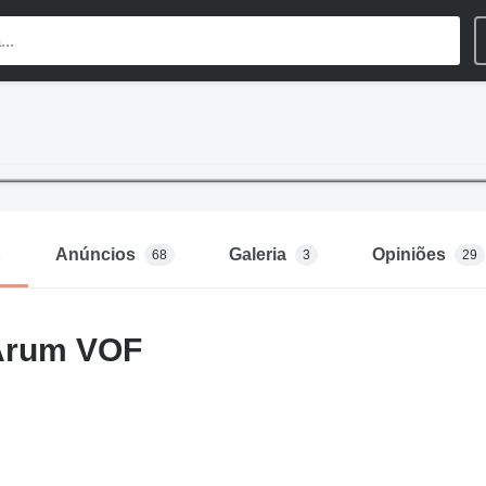
s
Anúncios
Galeria
Opiniões
68
3
29
Arum VOF