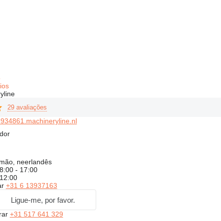
o
ios
yline
29 avaliações
934861.machineryline.nl
dor
emão, neerlandês
8:00 - 17:00
 12:00
ar
+31 6 13937163
Ligue-me, por favor.
rar
+31 517 641 329