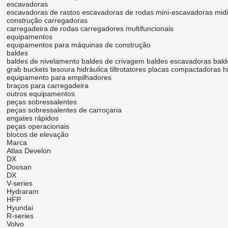
escavadoras
escavadoras de rastos
escavadoras de rodas
mini-escavadoras
mid
construção carregadoras
carregadeira de rodas
carregadores multifuncionais
equipamentos
equipamentos para máquinas de construção
baldes
baldes de nivelamento
baldes de crivagem
baldes escavadoras
bald
grab buckets
tesoura hidráulica
tiltrotatores
placas compactadoras hi
equipamento para empilhadores
braços para carregadeira
outros equipamentos
peças sobressalentes
peças sobressalentes de carroçaria
engates rápidos
peças operacionais
blocos de elevação
Marca
Atlas
Develon
DX
Doosan
DX
V-series
Hydraram
HFP
Hyundai
R-series
Volvo