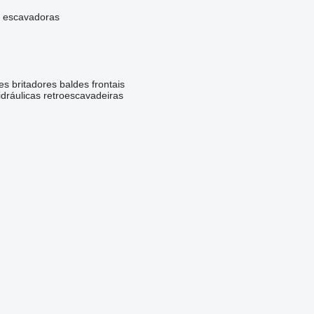
i escavadoras
es britadores
baldes frontais
dráulicas
retroescavadeiras