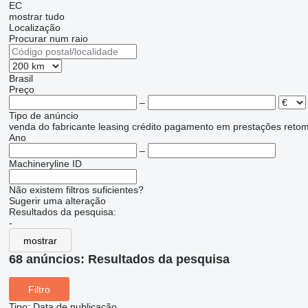
EC
mostrar tudo
Localização
Procurar num raio
Brasil
Preço
–
Tipo de anúncio
venda
do fabricante
leasing
crédito
pagamento em prestações
reto
Ano
–
Machineryline ID
Não existem filtros suficientes?
Sugerir uma alteração
Resultados da pesquisa:
-
mostrar
68 anúncios:
Resultados da pesquisa
Filtro
Tipo
:
Data de publicação