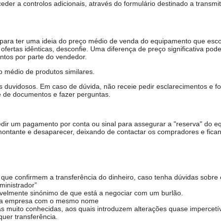
er a controlos adicionais, através do formulário destinado a transmit
, para ter uma ideia do preço médio de venda do equipamento que esco
ofertas idênticas, desconfie. Uma diferença de preço significativa pode
ntos por parte do vendedor.
 médio de produtos similares.
duvidosos. Em caso de dúvida, não receie pedir esclarecimentos e fo
e de documentos e fazer perguntas.
ir um pagamento por conta ou sinal para assegurar a "reserva" do e
ontante e desaparecer, deixando de contactar os compradores e fica
ue confirmem a transferência do dinheiro, caso tenha dúvidas sobre 
ministrador”
avelmente sinónimo de que está a negociar com um burlão.
 uma empresa com o mesmo nome
s muito conhecidas, aos quais introduzem alterações quase impercetíve
uer transferência.