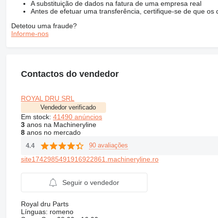
A substituição de dados na fatura de uma empresa real
Antes de efetuar uma transferência, certifique-se de que o
Detetou uma fraude?
Informe-nos
Contactos do vendedor
ROYAL DRU SRL
Vendedor verificado
Em stock:
41490 anúncios
3
anos na Machineryline
8
anos no mercado
90 avaliações
4.4
site1742985491916922861.machineryline.ro
Seguir o vendedor
Royal dru Parts
Línguas:
romeno