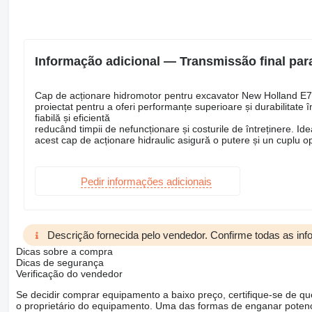
Informação adicional — Transmissão final pa
Cap de acționare hidromotor pentru excavator New Holland E
proiectat pentru a oferi performanțe superioare și durabilitate î
fiabilă și eficientă
reducând timpii de nefuncționare și costurile de întreținere. Ideal
acest cap de acționare hidraulic asigură o putere și un cuplu opti
Pedir informações adicionais
Descrição fornecida pelo vendedor. Confirme todas as in
Dicas sobre a compra
Dicas de segurança
Verificação do vendedor
Se decidir comprar equipamento a baixo preço, certifique-se de q
o proprietário do equipamento. Uma das formas de enganar poten