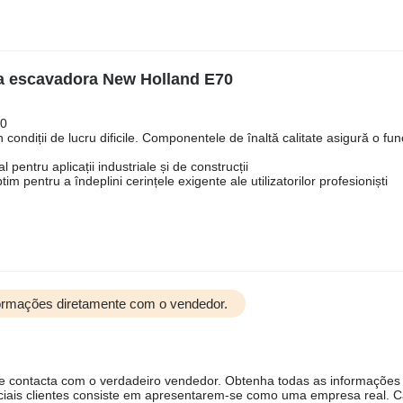
ra escavadora New Holland E70
70
n condiții de lucru dificile. Componentele de înaltă calitate asigură o fu
 pentru aplicații industriale și de construcții
m pentru a îndeplini cerințele exigente ale utilizatorilor profesioniști
formações diretamente com o vendedor.
ue contacta com o verdadeiro vendedor. Obtenha todas as informações
ciais clientes consiste em apresentarem-se como uma empresa real. 