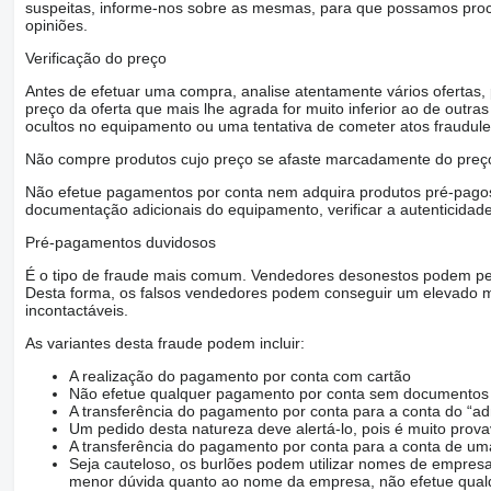
suspeitas, informe-nos sobre as mesmas, para que possamos proced
opiniões.
Verificação do preço
Antes de efetuar uma compra, analise atentamente vários ofertas
preço da oferta que mais lhe agrada for muito inferior ao de outras 
ocultos no equipamento ou uma tentativa de cometer atos fraudule
Não compre produtos cujo preço se afaste marcadamente do preço
Não efetue pagamentos por conta nem adquira produtos pré-pagos 
documentação adicionais do equipamento, verificar a autenticidad
Pré-pagamentos duvidosos
É o tipo de fraude mais comum. Vendedores desonestos podem ped
Desta forma, os falsos vendedores podem conseguir um elevado m
incontactáveis.
As variantes desta fraude podem incluir:
A realização do pagamento por conta com cartão
Não efetue qualquer pagamento por conta sem documentos q
A transferência do pagamento por conta para a conta do “ad
Um pedido desta natureza deve alertá-lo, pois é muito prov
A transferência do pagamento por conta para a conta de
Seja cauteloso, os burlões podem utilizar nomes de empresa
menor dúvida quanto ao nome da empresa, não efetue qualq