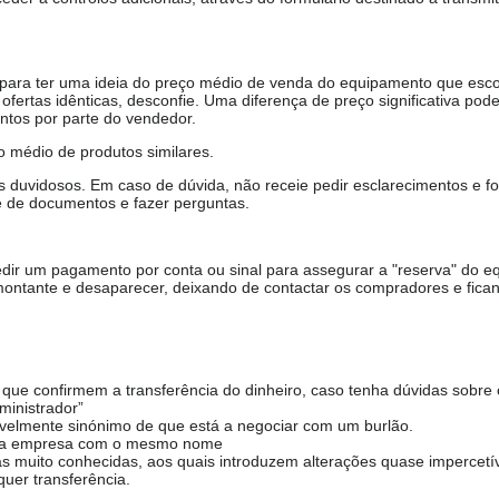
, para ter uma ideia do preço médio de venda do equipamento que esco
ofertas idênticas, desconfie. Uma diferença de preço significativa pode
ntos por parte do vendedor.
 médio de produtos similares.
duvidosos. Em caso de dúvida, não receie pedir esclarecimentos e fo
e de documentos e fazer perguntas.
ir um pagamento por conta ou sinal para assegurar a "reserva" do e
ontante e desaparecer, deixando de contactar os compradores e fica
ue confirmem a transferência do dinheiro, caso tenha dúvidas sobre 
ministrador”
avelmente sinónimo de que está a negociar com um burlão.
 uma empresa com o mesmo nome
s muito conhecidas, aos quais introduzem alterações quase impercetíve
uer transferência.