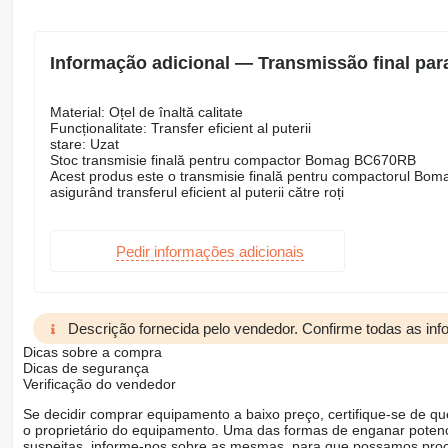
Informação adicional — Transmissão final 
Material: Oțel de înaltă calitate
Funcționalitate: Transfer eficient al puterii
stare: Uzat
Stoc transmisie finală pentru compactor Bomag BC670RB
Acest produs este o transmisie finală pentru compactorul Boma
asigurând transferul eficient al puterii către roți
Pedir informações adicionais
Descrição fornecida pelo vendedor. Confirme todas as in
Dicas sobre a compra
Dicas de segurança
Verificação do vendedor
Se decidir comprar equipamento a baixo preço, certifique-se de q
o proprietário do equipamento. Uma das formas de enganar poten
suspeitas, informe-nos sobre as mesmas, para que possamos proced