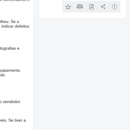
lheu. Se o
 indicar defeitos
tografias e
quipamento.
ndo
o vendedor.
is. Se tiver a