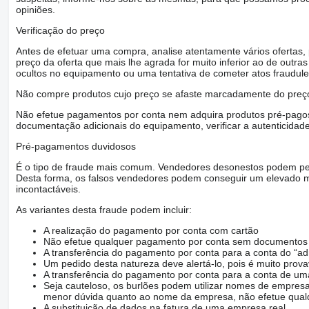
opiniões.
Verificação do preço
Antes de efetuar uma compra, analise atentamente vários ofertas
preço da oferta que mais lhe agrada for muito inferior ao de outras 
ocultos no equipamento ou uma tentativa de cometer atos fraudule
Não compre produtos cujo preço se afaste marcadamente do preço
Não efetue pagamentos por conta nem adquira produtos pré-pagos 
documentação adicionais do equipamento, verificar a autenticidad
Pré-pagamentos duvidosos
É o tipo de fraude mais comum. Vendedores desonestos podem ped
Desta forma, os falsos vendedores podem conseguir um elevado m
incontactáveis.
As variantes desta fraude podem incluir:
A realização do pagamento por conta com cartão
Não efetue qualquer pagamento por conta sem documentos q
A transferência do pagamento por conta para a conta do “ad
Um pedido desta natureza deve alertá-lo, pois é muito prov
A transferência do pagamento por conta para a conta de
Seja cauteloso, os burlões podem utilizar nomes de empresa
menor dúvida quanto ao nome da empresa, não efetue qualq
A substituição de dados na fatura de uma empresa real