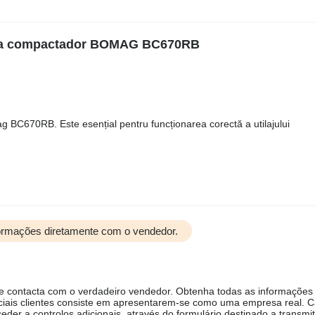
para compactador BOMAG BC670RB
g BC670RB. Este esențial pentru funcționarea corectă a utilajului
formações diretamente com o vendedor.
ue contacta com o verdadeiro vendedor. Obtenha todas as informações
ciais clientes consiste em apresentarem-se como uma empresa real. 
er a controlos adicionais, através do formulário destinado a transmit