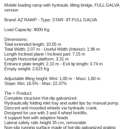
Mobile loading ramp with hydraulic tilting bridge, FULL GALVA
version
Brand: AZ RAMP - Type: STAR- 8T-FULL GALVA
Load Capacity: 8000 Kg
Dimensions:
Total extended length: 10.55 m
Total Width: 2.07 m - Useful Width (Interior): 1.96 m
Length Inclined plane / Inclined part: 7.15 m
Length Horizontal platform: 3.31 m
Entrance plate length: 2.10 m - Exit lip length: 0.74 m
Empty weight: 2,615 Kg
Adjustable lifting height: Mini: 1.00 m - Maxi: 1.60 m
Slope: Min: 16.5% - Max: 22.37%
The + Product:
Complete structure Hot-dip galvanized
Hydraulically folding inlet tray and outlet lips by manual pump.
Descent and mounted wheels via hydraulic crank.
Designed for use with 3 and 4 wheel forklifts.
4 support feet with adaptive heads
Lateral safety rails height 35 cm, removable
Non-slip running surface made of hot-dip galvanized grating