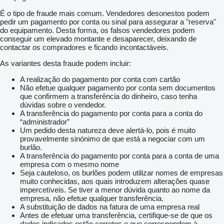
É o tipo de fraude mais comum. Vendedores desonestos podem
pedir um pagamento por conta ou sinal para assegurar a "reserva"
do equipamento. Desta forma, os falsos vendedores podem
conseguir um elevado montante e desaparecer, deixando de
contactar os compradores e ficando incontactáveis.
As variantes desta fraude podem incluir:
A realização do pagamento por conta com cartão
Não efetue qualquer pagamento por conta sem documentos
que confirmem a transferência do dinheiro, caso tenha
dúvidas sobre o vendedor.
A transferência do pagamento por conta para a conta do
“administrador”
Um pedido desta natureza deve alertá-lo, pois é muito
provavelmente sinónimo de que está a negociar com um
burlão.
A transferência do pagamento por conta para a conta de uma
empresa com o mesmo nome
Seja cauteloso, os burlões podem utilizar nomes de empresas
muito conhecidas, aos quais introduzem alterações quase
impercetíveis. Se tiver a menor dúvida quanto ao nome da
empresa, não efetue qualquer transferência.
A substituição de dados na fatura de uma empresa real
Antes de efetuar uma transferência, certifique-se de que os
dados indicados estão corretos e que correspondem à