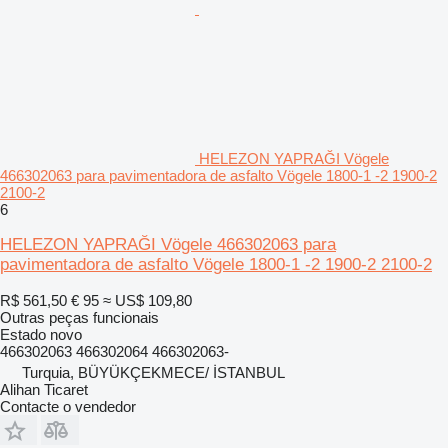
HELEZON YAPRAĞI Vögele
466302063 para pavimentadora de asfalto Vögele 1800-1 -2 1900-2
2100-2
6
HELEZON YAPRAĞI Vögele 466302063 para
pavimentadora de asfalto Vögele 1800-1 -2 1900-2 2100-2
R$ 561,50
€ 95
≈ US$ 109,80
Outras peças funcionais
Estado
novo
466302063 466302064 466302063-
Turquia, BÜYÜKÇEKMECE/ İSTANBUL
Alihan Ticaret
Contacte o vendedor