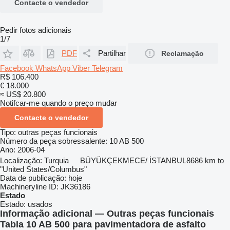
Contacte o vendedor
Pedir fotos adicionais
1/7
PDF
Partilhar
Reclamação
Facebook
WhatsApp
Viber
Telegram
R$ 106.400
€ 18.000
≈ US$ 20.800
Notifcar-me quando o preço mudar
Contacte o vendedor
Tipo:
outras peças funcionais
Número da peça sobressalente:
10 AB 500
Ano:
2006-04
Localização:
Turquia
BÜYÜKÇEKMECE/ İSTANBUL
8686 km to
"United States/Columbus"
Data de publicação:
hoje
Machineryline ID:
JK36186
Estado
Estado:
usados
Informação adicional — Outras peças funcionais
Tabla 10 AB 500 para pavimentadora de asfalto