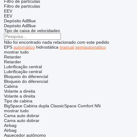
Filtro de partículas
Filtro de partículas
EEV
EEV
Depósito AdBlue
Depósito AdBlue
Tipo de caixa de velocidades
Não foi encontrado nada relacionado com este pedido
EPS
automático
hidrostática
manual
semiautomático
mostrar tudo
Retarder
Retarder
Lubrificação central
Lubrificação central
Bloqueio do diferencial
Bloqueio do diferencial
Cabina
Volante a direita
Volante a direita
Tipo de cabina
BigSpace
Cabina dupla
ClassicSpace
Comfort
NN
mostrar tudo
Cama auto dobrar
Cama auto dobrar
Airbag
Airbag
Aquecedor autônomo