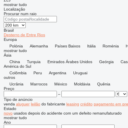
ZLJ
mostrar tudo
Localização
Procurar num raio
Brasil
Desterro de Entre Rios
Europa
Polónia
Alemanha
Países Baixos
Itália
Roménia
H
mostrar tudo
Ásia
China
Turquia
Emirados Árabes Unidos
Geórgia
Cas
América do Sul
Colômbia
Peru
Argentina
Uruguai
outros
Ucrânia
Marrocos
México
Moldávia
Quênia
Preço
–
Tipo de anúncio
venda
aluguer
leilão
do fabricante
leasing
crédito
pagamento em pre
Estado
novo
usados
depois do acidente
com um defeito
remanufaturado
mostrar tudo
Ano
–