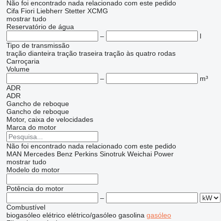
Não foi encontrado nada relacionado com este pedido
Cifa
Fiori
Liebherr
Stetter
XCMG
mostrar tudo
Reservatório de água
–
l
Tipo de transmissão
tração dianteira
tração traseira
tração às quatro rodas
Carroçaria
Volume
–
m³
ADR
ADR
Gancho de reboque
Gancho de reboque
Motor, caixa de velocidades
Marca do motor
Não foi encontrado nada relacionado com este pedido
MAN
Mercedes Benz
Perkins
Sinotruk
Weichai Power
mostrar tudo
Modelo do motor
Potência do motor
–
Combustível
biogasóleo
elétrico
elétrico/gasóleo
gasolina
gasóleo