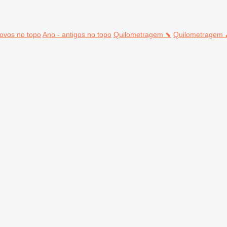
ovos no topo
Ano - antigos no topo
Quilometragem ⬊
Quilometragem