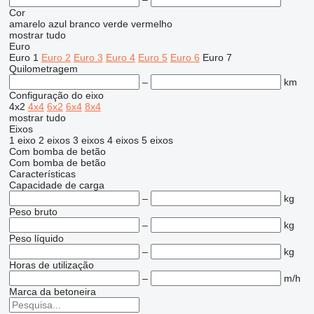
Cor
amarelo
azul
branco
verde
vermelho
mostrar tudo
Euro
Euro 1
Euro 2
Euro 3
Euro 4
Euro 5
Euro 6
Euro 7
Quilometragem
–
km
Configuração do eixo
4x2
4x4
6x2
6x4
8x4
mostrar tudo
Eixos
1 eixo
2 eixos
3 eixos
4 eixos
5 eixos
Com bomba de betão
Com bomba de betão
Características
Capacidade de carga
–
kg
Peso bruto
–
kg
Peso líquido
–
kg
Horas de utilização
–
m/h
Marca da betoneira