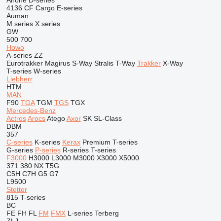
Airone
D-series
4136
CF
Cargo
E-series
Auman
M series
X series
GW
500
700
Howo
A-series
ZZ
Eurotrakker
Magirus
S-Way
Stralis
T-Way
Trakker
X-Way
T-series
W-series
Liebherr
HTM
MAN
F90
TGA
TGM
TGS
TGX
Mercedes-Benz
Actros
Arocs
Atego
Axor
SK
SL-Class
DBM
357
C-series
K-series
Kerax
Premium
T-series
G-series
P-series
R-series
T-series
F3000
H3000
L3000
M3000
X3000
X5000
371
380
NX
T5G
C5H
C7H
G5
G7
L9500
Stetter
815
T-series
BC
FE
FH
FL
FM
FMX
L-series
Terberg