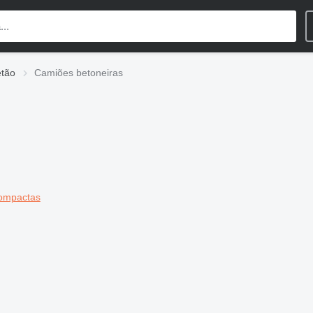
etão
Camiões betoneiras
compactas