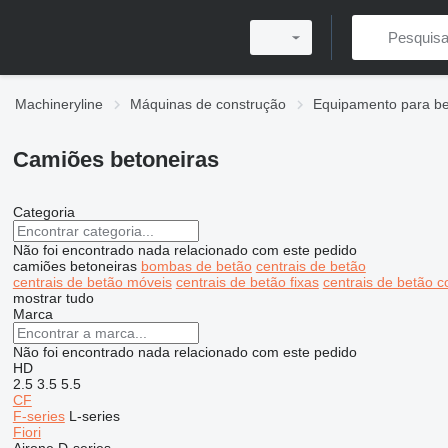
Machineryline
Máquinas de construção
Equipamento para b
Camiões betoneiras
Categoria
Não foi encontrado nada relacionado com este pedido
camiões betoneiras
bombas de betão
centrais de betão
centrais de betão móveis
centrais de betão fixas
centrais de betão 
mostrar tudo
Marca
Não foi encontrado nada relacionado com este pedido
HD
2.5
3.5
5.5
CF
F-series
L-series
Fiori