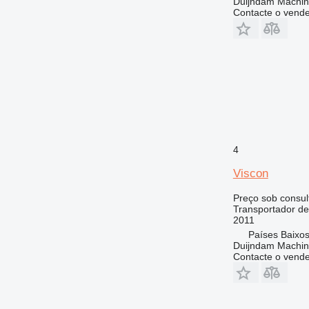
Duijndam Machi
Contacte o vend
4
Viscon
Preço sob consul
Transportador de
2011
Países Baixos
Duijndam Machi
Contacte o vend