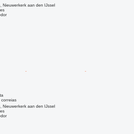
, Nieuwerkerk aan den IJssel
nes
edor
ta
 correias
, Nieuwerkerk aan den IJssel
nes
edor