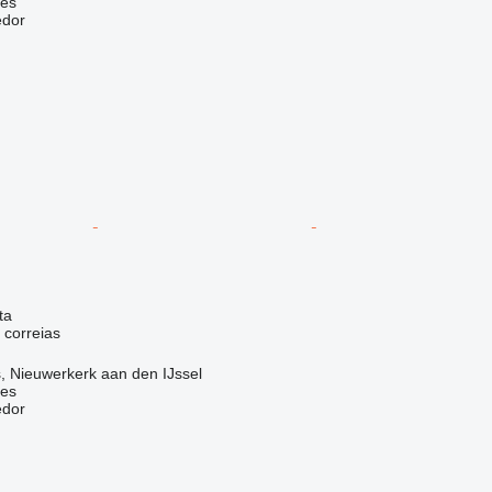
nes
edor
ta
 correias
, Nieuwerkerk aan den IJssel
nes
edor