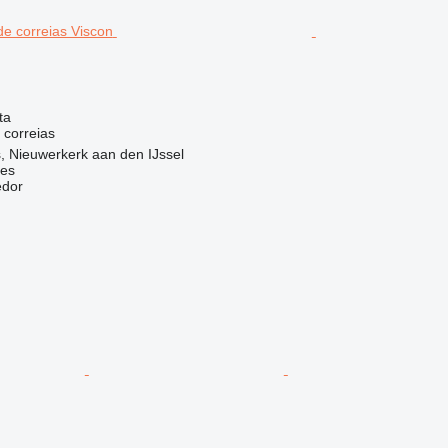
ta
 correias
, Nieuwerkerk aan den IJssel
nes
edor