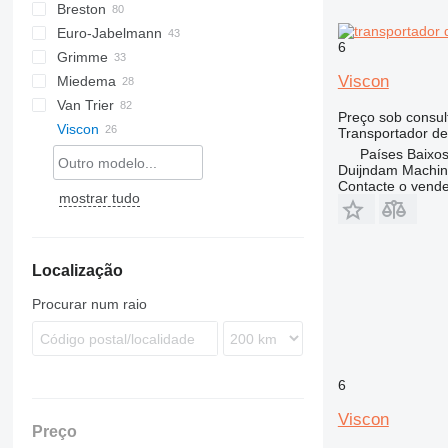
Breston
BM
Euro-Jabelmann
6
Grimme
Viscon
Miedema
SE
Van Trier
SL
LBV
Preço sob consul
Viscon
MC
Transportador de
SB
Países Baixos
Duijndam Machi
Contacte o vend
mostrar tudo
W-series
Localização
Procurar num raio
6
Viscon
Preço