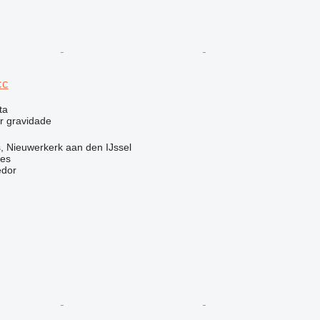
cc
ta
r gravidade
, Nieuwerkerk aan den IJssel
nes
edor