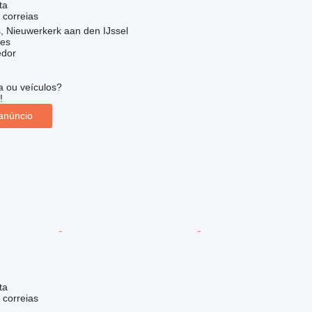
ta
 correias
, Nieuwerkerk aan den IJssel
nes
edor
 ou veículos?
!
anúncio
ta
 correias