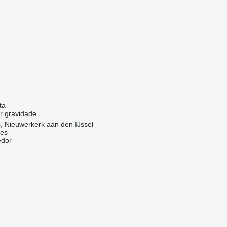
ta
r gravidade
, Nieuwerkerk aan den IJssel
nes
edor