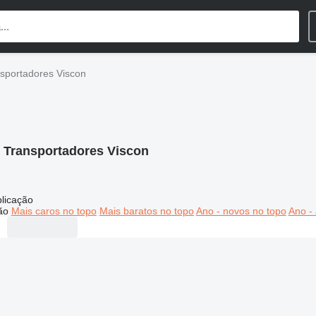
sportadores Viscon
:
Transportadores Viscon
licação
ão
Mais caros no topo
Mais baratos no topo
Ano - novos no topo
Ano - 