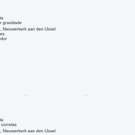
ta
r gravidade
, Nieuwerkerk aan den IJssel
nes
edor
ta
 correias
, Nieuwerkerk aan den IJssel