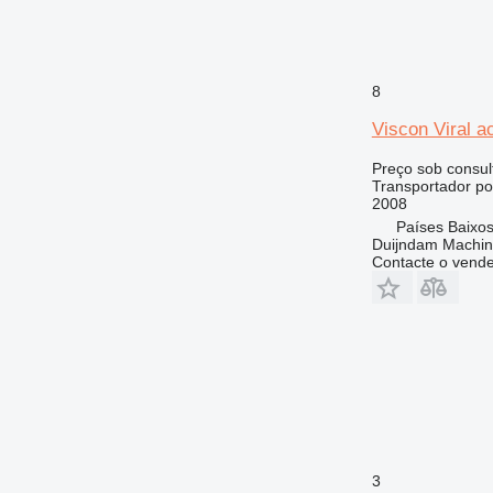
8
Viscon Viral a
Preço sob consul
Transportador po
2008
Países Baixos
Duijndam Machi
Contacte o vend
3