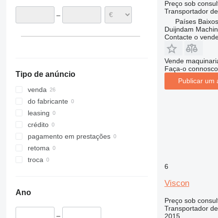
Preço sob consul
Transportador de
–
Países Baixos
Duijndam Machi
Contacte o vend
Vende maquinaria
Faça-o connosco
Tipo de anúncio
Publicar um 
venda
do fabricante
leasing
crédito
pagamento em prestações
retoma
troca
6
Viscon
Ano
Preço sob consul
Transportador de
–
2015