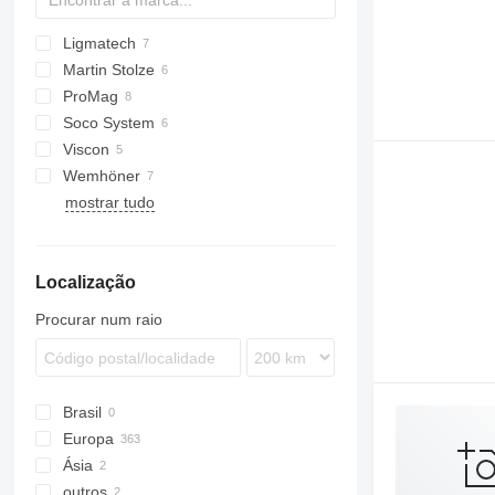
Ligmatech
Martin Stolze
ProMag
Soco System
Viscon
Wemhöner
mostrar tudo
Localização
Procurar num raio
Brasil
Europa
Ásia
Alemanha
outros
Países Baixos
Turquia