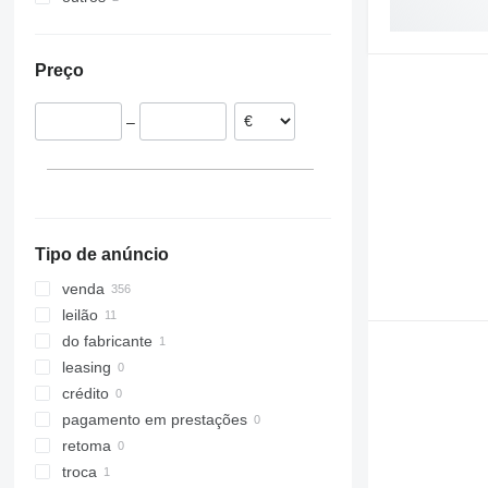
Bélgica
China
México
Polónia
Preço
Espanha
França
–
Eslováquia
Portugal
mostrar tudo
Tipo de anúncio
venda
leilão
do fabricante
leasing
crédito
pagamento em prestações
retoma
troca